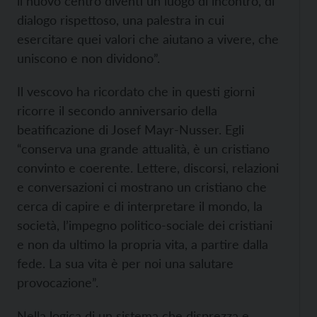
il nuovo centro diventi un luogo di incontro, di
dialogo rispettoso, una palestra in cui
esercitare quei valori che aiutano a vivere, che
uniscono e non dividono”.
Il vescovo ha ricordato che in questi giorni
ricorre il secondo anniversario della
beatificazione di Josef Mayr-Nusser. Egli
“conserva una grande attualità, è un cristiano
convinto e coerente. Lettere, discorsi, relazioni
e conversazioni ci mostrano un cristiano che
cerca di capire e di interpretare il mondo, la
società, l’impegno politico-sociale dei cristiani
e non da ultimo la propria vita, a partire dalla
fede. La sua vita è per noi una salutare
provocazione”.
Nella logica di un sistema che disprezza e