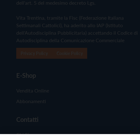
dell'art. 5 del medesimo decreto Lgs.
Vita Trentina, tramite la Fisc (Federazione Italiana
Settimanali Cattolici), ha aderito allo IAP (Istituto
dell'Autodisciplina Pubblicitaria) accettando il Codice di
Autodisciplina della Comunicazione Commerciale
Privacy Policy
Cookie Policy
E-Shop
Vendita Online
Abbonamenti
Contatti
Chi Siamo