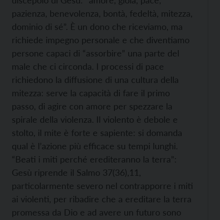
discepolo di Gesù: “amore, gioia, pace,
pazienza, benevolenza, bontà, fedeltà, mitezza,
dominio di sé”. È un dono che riceviamo, ma
richiede impegno personale e che diventiamo
persone capaci di “assorbire” una parte del
male che ci circonda. I processi di pace
richiedono la diffusione di una cultura della
mitezza: serve la capacità di fare il primo
passo, di agire con amore per spezzare la
spirale della violenza. Il violento è debole e
stolto, il mite è forte e sapiente: si domanda
qual è l’azione più efficace su tempi lunghi.
“Beati i miti perché erediteranno la terra”:
Gesù riprende il Salmo 37(36),11,
particolarmente severo nel contrapporre i miti
ai violenti, per ribadire che a ereditare la terra
promessa da Dio e ad avere un futuro sono