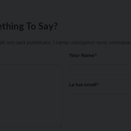
thing To Say?
mail non sarà pubblicato.
I campi obbligatori sono contrass
Your Name
*
La tua email
*