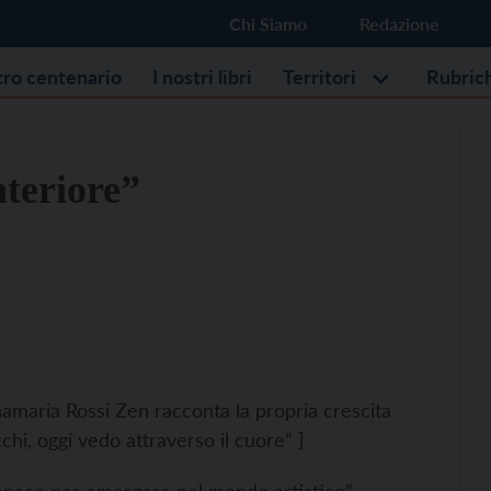
Chi Siamo
Redazione
stro centenario
I nostri libri
Territori
Rubric
nteriore”
amaria Rossi Zen racconta la propria crescita
chi, oggi vedo attraverso il cuore” ]