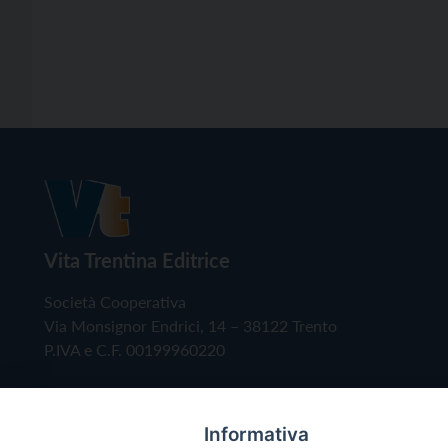
Vita Trentina Editrice
Società Cooperativa
Via Monsignor Endrici, 14 – 38122 Trento
P.IVA e C.F. 00199960220
Informativa