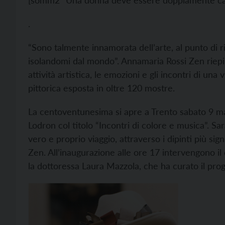
[somm2 “Una donna deve essere doppiamente cap
.
“Sono talmente innamorata dell’arte, al punto di ri
isolandomi dal mondo”. Annamaria Rossi Zen riepilo
attività artistica, le emozioni e gli incontri di un
pittorica esposta in oltre 120 mostre.
La centoventunesima si apre a Trento sabato 9 mar
Lodron col titolo “Incontri di colore e musica”. Sa
vero e proprio viaggio, attraverso i dipinti più signi
Zen. All’inaugurazione alle ore 17 intervengono i
la dottoressa Laura Mazzola, che ha curato il prog