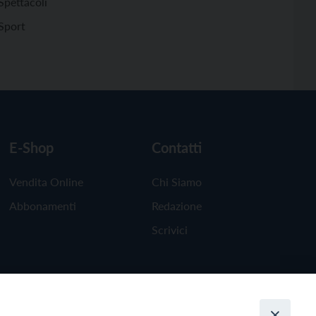
Spettacoli
Sport
E-Shop
Contatti
Vendita Online
Chi Siamo
Abbonamenti
Redazione
Scrivici