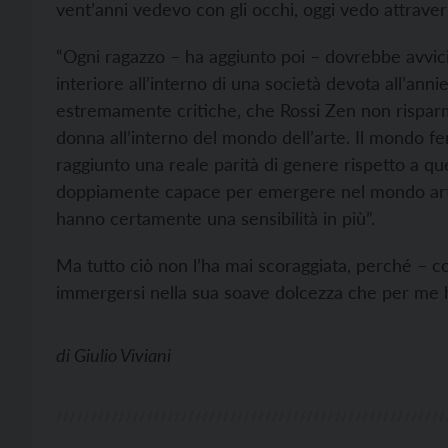
vent’anni vedevo con gli occhi, oggi vedo attravers
“Ogni ragazzo – ha aggiunto poi – dovrebbe avvicin
interiore all’interno di una società devota all’anni
estremamente critiche, che Rossi Zen non risparm
donna all’interno del mondo dell’arte. Il mondo f
raggiunto una reale parità di genere rispetto a q
doppiamente capace per emergere nel mondo artis
hanno certamente una sensibilità in più”.
Ma tutto ciò non l’ha mai scoraggiata, perché – con
immergersi nella sua soave dolcezza che per me ha 
di
Giulio Viviani