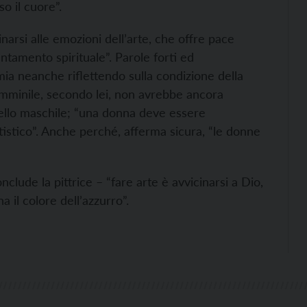
o il cuore”.
arsi alle emozioni dell’arte, che offre pace
entamento spirituale”. Parole forti ed
ia neanche riflettendo sulla condizione della
emminile, secondo lei, non avrebbe ancora
uello maschile; “una donna deve essere
tico”. Anche perché, afferma sicura, “le donne
clude la pittrice – “fare arte è avvicinarsi a Dio,
il colore dell’azzurro”.