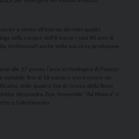
ace per emergere nel mondo artistico”
uscire a vivere all’interno dei miei quadri,
ga nella cornice dell’8 marzo i suoi 40 anni di
a vita, testimoniati anche nella sua ricca produzione
zo alle 17 presso l’area archeologica di Palazzo
rà visitabile fino al 18 marzo e vorrà essere un
ficativi, delle quattro fasi di ricerca della Rossi
l dottor Alessandro Zen, l’ensemble “Ad Maiora” e
etto e l’allestimento.