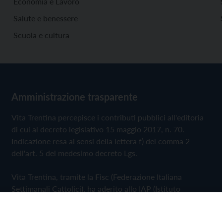
Economia e Lavoro
Salute e benessere
Scuola e cultura
Amministrazione trasparente
Vita Trentina percepisce i contributi pubblici all'editoria
di cui al decreto legislativo 15 maggio 2017, n. 70.
Indicazione resa ai sensi della lettera f) del comma 2
dell'art. 5 del medesimo decreto Lgs.
Vita Trentina, tramite la Fisc (Federazione Italiana
Settimanali Cattolici), ha aderito allo IAP (Istituto
dell'Autodisciplina Pubblicitaria) accettando il Codice di
Autodisciplina della Comunicazione Commerciale