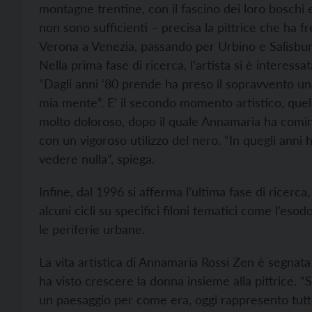
montagne trentine, con il fascino dei loro boschi e 
non sono sufficienti – precisa la pittrice che ha 
Verona a Venezia, passando per Urbino e Salisburg
Nella prima fase di ricerca, l’artista si è interessa
“Dagli anni ‘80 prende ha preso il sopravvento una 
mia mente”. E’ il secondo momento artistico, que
molto doloroso, dopo il quale Annamaria ha cominc
con un vigoroso utilizzo del nero. “In quegli anni
vedere nulla”, spiega.
Infine, dal 1996 si afferma l’ultima fase di ricerca
alcuni cicli su specifici filoni tematici come l’esodo,
le periferie urbane.
La vita artistica di Annamaria Rossi Zen è segnata
ha visto crescere la donna insieme alla pittrice. “S
un paesaggio per come era, oggi rappresento tutto 