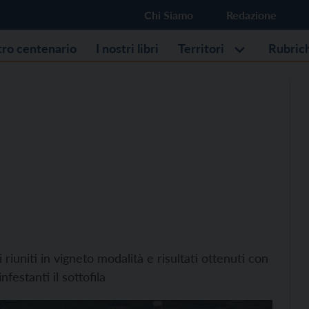
Chi Siamo
Redazione
stro centenario
I nostri libri
Territori
Rubric
i riuniti in vigneto modalità e risultati ottenuti con
festanti il sottofila