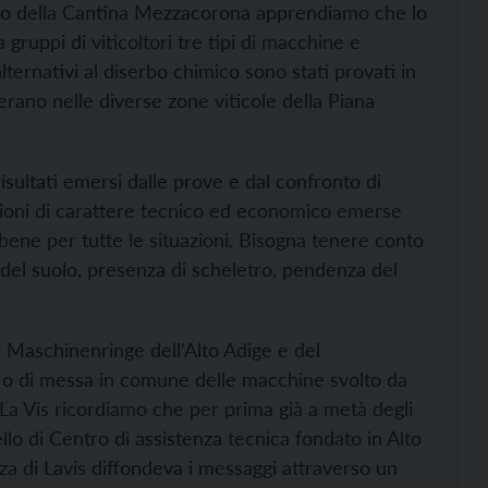
io della Cantina Mezzacorona apprendiamo che lo
ruppi di viticoltori tre tipi di macchine e
ternativi al diserbo chimico sono stati provati in
perano nelle diverse zone viticole della Piana
isultati emersi dalle prove e dal confronto di
azioni di carattere tecnico ed economico emerse
bene per tutte le situazioni. Bisogna tenere conto
ra del suolo, presenza di scheletro, pendenza del
i Maschinenringe dell’Alto Adige e del
i o di messa in comune delle macchine svolto da
 La Vis ricordiamo che per prima già a metà degli
ello di Centro di assistenza tecnica fondato in Alto
nza di Lavis diffondeva i messaggi attraverso un