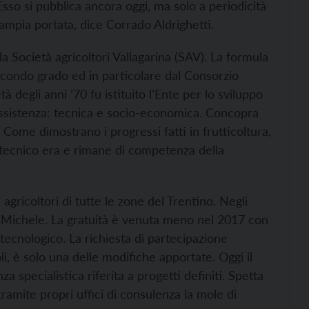
sso si pubblica ancora oggi, ma solo a periodicità
ampia portata, dice Corrado Aldrighetti.
 la Società agricoltori Vallagarina (SAV). La formula
secondo grado ed in particolare dal Consorzio
 degli anni ’70 fu istituito l’Ente per lo sviluppo
 assistenza: tecnica e socio-economica. Concopra
 Come dimostrano i progressi fatti in frutticoltura,
zootecnico era e rimane di competenza della
i agricoltori di tutte le zone del Trentino. Negli
 S. Michele. La gratuità è venuta meno nel 2017 con
 tecnologico. La richiesta di partecipazione
oli, è solo una delle modifiche apportate. Oggi il
 specialistica riferita a progetti definiti. Spetta
ramite propri uffici di consulenza la mole di