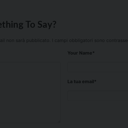
thing To Say?
mail non sarà pubblicato.
I campi obbligatori sono contrass
Your Name
*
La tua email
*