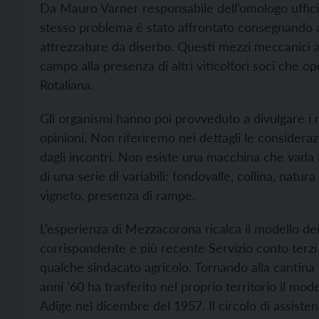
Da Mauro Varner responsabile dell’omologo uffic
stesso problema è stato affrontato consegnando a g
attrezzature da diserbo. Questi mezzi meccanici al
campo alla presenza di altri viticoltori soci che o
Rotaliana.
Gli organismi hanno poi provveduto a divulgare i r
opinioni. Non riferiremo nei dettagli le consider
dagli incontri. Non esiste una macchina che vada 
di una serie di variabili: fondovalle, collina, natu
vigneto, presenza di rampe.
L’esperienza di Mezzacorona ricalca il modello de
corrispondente e più recente Servizio conto terz
qualche sindacato agricolo. Tornando alla cantina
anni ’60 ha trasferito nel proprio territorio il mod
Adige nel dicembre del 1957. Il circolo di assiste