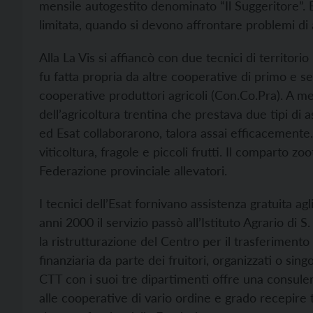
mensile autogestito denominato “Il Suggeritore”. E
limitata, quando si devono affrontare problemi di 
Alla La Vis si affiancò con due tecnici di territorio
fu fatta propria da altre cooperative di primo e 
cooperative produttori agricoli (Con.Co.Pra). A metà
dell’agricoltura trentina che prestava due tipi di
ed Esat collaborarono, talora assai efficacemente.
viticoltura, fragole e piccoli frutti. Il comparto 
Federazione provinciale allevatori.
I tecnici dell’Esat fornivano assistenza gratuita agl
anni 2000 il servizio passò all’Istituto Agrario di
la ristrutturazione del Centro per il trasferimento
finanziaria da parte dei fruitori, organizzati o sing
CTT con i suoi tre dipartimenti offre una consulenza
alle cooperative di vario ordine e grado recepire t