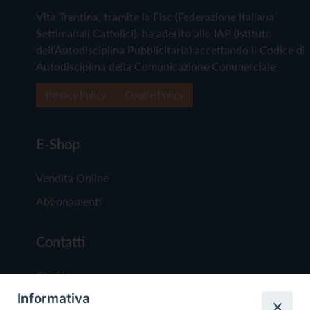
Vita Trentina, tramite la Fisc (Federazione Italiana
Settimanali Cattolici), ha aderito allo IAP (Istituto
dell'Autodisciplina Pubblicitaria) accettando il Codice di
Autodisciplina della Comunicazione Commerciale
Privacy Policy
Cookie Policy
E-Shop
Vendita Online
Abbonamenti
Contatti
Chi Siamo
Informativa
Redazione