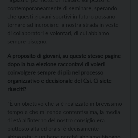
contemporaneamente di seminare, sperando
che questi giovani sportivi in futuro possano
tornare ad incrociare la nostra strada in veste
di collaboratori e volontari, di cui abbiamo
sempre bisogno.
A proposito di giovani, su queste stesse pagine
dopo la tua elezione raccontavi di volerli
coinvolgere sempre di più nel processo
organizzativo e decisionale del Csi. Ci siete
riusciti?
“È un obiettivo che si è realizzato in brevissimo
tempo e che mi rende contentissima, la media
di età all’interno del nostro consiglio era
piuttosto alta ed ora si è decisamente
abbassata: è un bene perché abbiamo bisogno