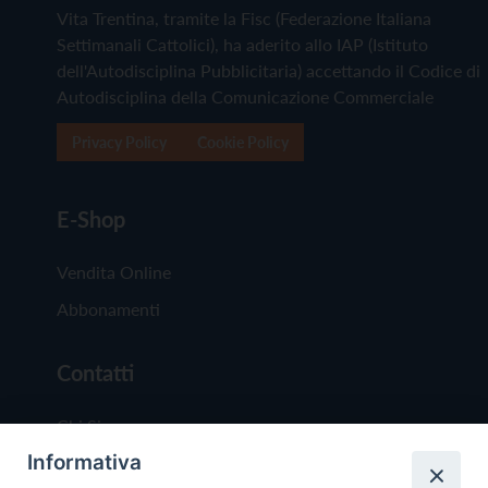
Vita Trentina, tramite la Fisc (Federazione Italiana
Settimanali Cattolici), ha aderito allo IAP (Istituto
dell'Autodisciplina Pubblicitaria) accettando il Codice di
Autodisciplina della Comunicazione Commerciale
Privacy Policy
Cookie Policy
E-Shop
Vendita Online
Abbonamenti
Contatti
Chi Siamo
Informativa
Redazione