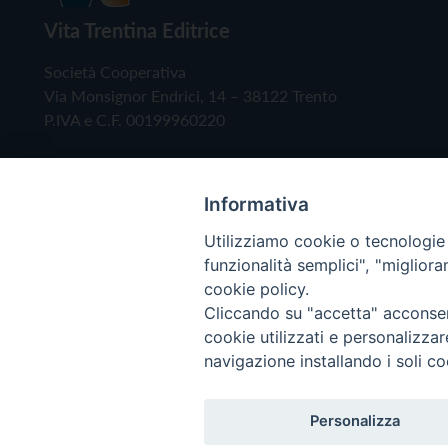
Vita Trentina Editrice
Società Cooperativa
Via Monsignor Endrici, 14 – 38122 Trento
P.IVA e C.F. 00199960220
Informativa
Utilizziamo cookie o tecnologie s
funzionalità semplici", "miglior
cookie policy.
Cliccando su "accetta" acconsent
Copyright © 2019 - Tutti i diritti riservati - Vita
cookie utilizzati e personalizza
navigazione installando i soli co
Privacy Policy
Personalizza