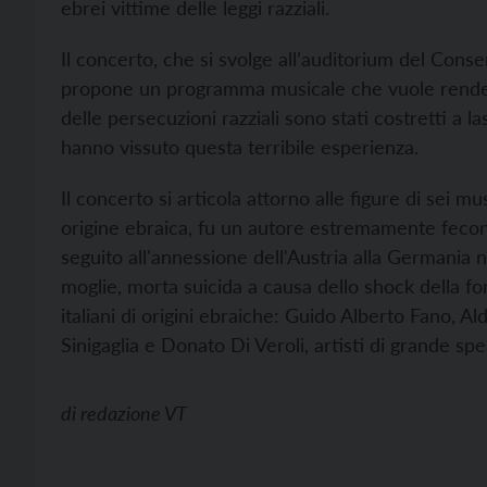
ebrei vittime delle leggi razziali.
Il concerto, che si svolge all’auditorium del Conser
propone un programma musicale che vuole render
delle persecuzioni razziali sono stati costretti a la
hanno vissuto questa terribile esperienza.
Il concerto si articola attorno alle figure di sei mu
origine ebraica, fu un autore estremamente fecond
seguito all'annessione dell'Austria alla Germania n
moglie, morta suicida a causa dello shock della for
italiani di origini ebraiche: Guido Alberto Fano, 
Sinigaglia e Donato Di Veroli, artisti di grande s
di
redazione VT