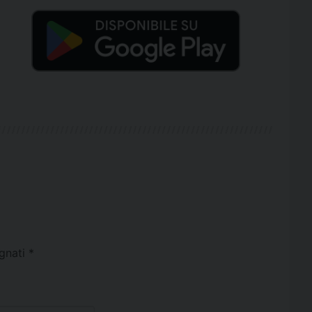
egnati
*