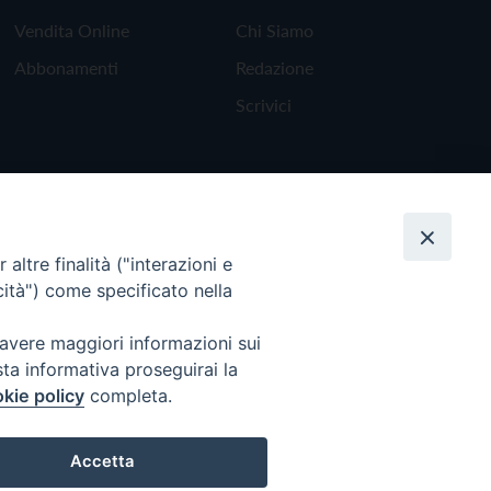
Vendita Online
Chi Siamo
Abbonamenti
Redazione
Scrivici
altre finalità ("interazioni e
cità") come specificato nella
 avere maggiori informazioni sui
sta informativa proseguirai la
kie policy
completa.
Torna all'inizio
Accetta