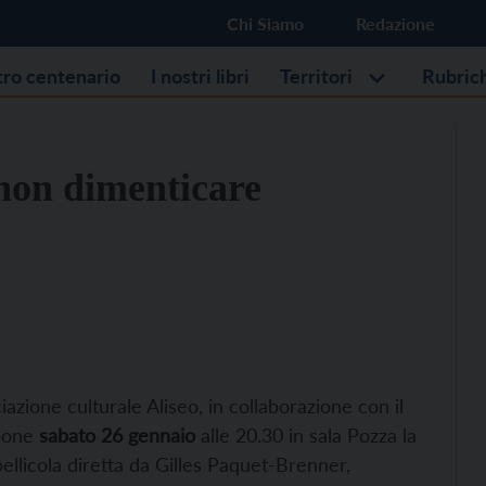
Chi Siamo
Redazione
stro centenario
I nostri libri
Territori
Rubric
 non dimenticare
azione culturale Aliseo, in collaborazione con il
opone
sabato 26 gennaio
alle 20.30 in sala Pozza la
pellicola diretta da Gilles Paquet-Brenner,