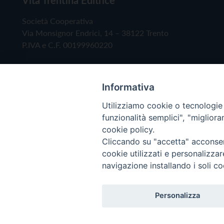
Società Cooperativa
Via Monsignor Endrici, 14 – 38122 Trento
P.IVA e C.F. 00199960220
Informativa
Utilizziamo cookie o tecnologie s
funzionalità semplici", "miglior
cookie policy.
Cliccando su "accetta" acconsent
Copyright © 2019 - Tutti i diritti riservati - Vita
cookie utilizzati e personalizza
navigazione installando i soli co
Privacy Policy
Personalizza