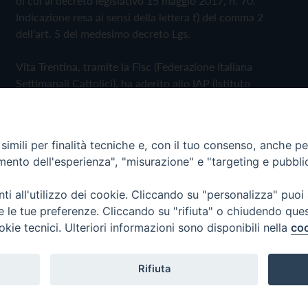
di cui al decreto legislativo 15 maggio 2017, n. 70.
Indicazione resa ai sensi della lettera f) del comma 2
dell'art. 5 del medesimo decreto Lgs.
Vita Trentina, tramite la Fisc (Federazione Italiana
Settimanali Cattolici), ha aderito allo IAP (Istituto
dell'Autodisciplina Pubblicitaria) accettando il Codice di
Autodisciplina della Comunicazione Commerciale
imili per finalità tecniche e, con il tuo consenso, anche per 
Privacy Policy
Cookie Policy
amento dell'esperienza", "misurazione" e "targeting e pubbli
i all'utilizzo dei cookie. Cliccando su "personalizza" puoi
 Trentina Editrice
re le tue preferenze. Cliccando su "rifiuta" o chiudendo que
okie tecnici. Ulteriori informazioni sono disponibili nella
coo
Rifiuta