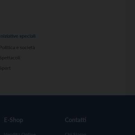
Iniziative speciali
Politica e società
Spettacoli
Sport
E-Shop
Contatti
Vendita Online
Chi Siamo