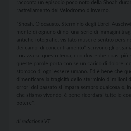
racconta un episodio poco noto della Shoah durante
rastrellamento del Velodromo d'Inverno.
“Shoah, Olocausto, Sterminio degli Ebrei, Auschwi
mente di ognuno di noi una serie di immagini tragich
antiche fotografie, visitato musei e sentito persin
dei campi di concentramento”, scrivono gli organ
corazza su questo tema, non dovrebbe quasi più 
queste parole porta con se un carico di dolore, c
stomaco di ogni essere umano. Ed è bene che qu
dimenticare la tragicità dello sterminio di milioni 
errori del passato si impara sempre qualcosa e, 
che stiamo vivendo, è bene ricordarsi tutte le cos
potere”.
di
redazione VT