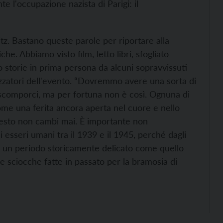
 l'occupazione nazista di Parigi: il
tz. Bastano queste parole per riportare alla
e. Abbiamo visto film, letto libri, sfogliato
o storie in prima persona da alcuni sopravvissuti
izzatori dell'evento. “Dovremmo avere una sorta di
scomporci, ma per fortuna non è così. Ognuna di
ome una ferita ancora aperta nel cuore e nello
esto non cambi mai. È importante non
di esseri umani tra il 1939 e il 1945, perché dagli
in un periodo storicamente delicato come quello
e sciocche fatte in passato per la bramosia di