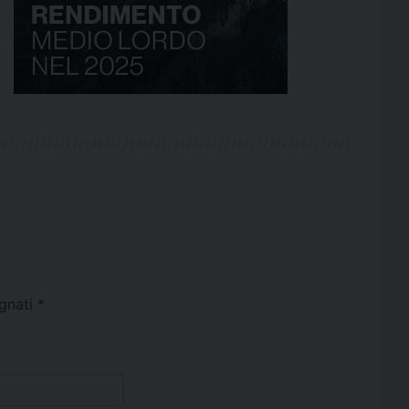
egnati
*