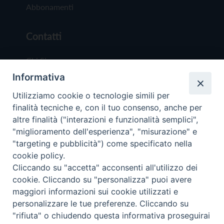
Abbonamenti
Contatti
Chi Siamo
Informativa
Redazione
Scrivici
Utilizziamo cookie o tecnologie simili per
finalità tecniche e, con il tuo consenso, anche per
altre finalità ("interazioni e funzionalità semplici",
"miglioramento dell'esperienza", "misurazione" e
"targeting e pubblicità") come specificato nella
cookie policy.
Copyright © 2019 - Tutti i diritti riservati - Vit
Cliccando su "accetta" acconsenti all'utilizzo dei
Trentina Editrice
cookie. Cliccando su "personalizza" puoi avere
maggiori informazioni sui cookie utilizzati e
Privacy Policy
personalizzare le tue preferenze. Cliccando su
Torna all'inizi
"rifiuta" o chiudendo questa informativa proseguirai