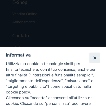
E-Shop
Vendita Online
Abbonamenti
Contatti
Chi Siamo
Informativa
Redazione
Scrivici
Utilizziamo cookie o tecnologie simili per
finalità tecniche e, con il tuo consenso, anche per
altre finalità ("interazioni e funzionalità semplici",
"miglioramento dell'esperienza", "misurazione" e
"targeting e pubblicità") come specificato nella
cookie policy.
Copyright © 2019 - Tutti i diritti riservati - Vit
Cliccando su "accetta" acconsenti all'utilizzo dei
Trentina Editrice
cookie. Cliccando su "personalizza" puoi avere