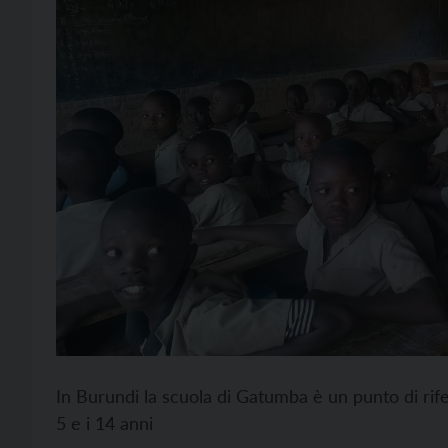
In Burundi la scuola di Gatumba è un punto di rife
5 e i 14 anni