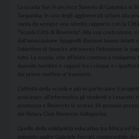
La scuola San Francesco Saverio di Gatumba in Bur
Tanganika, in uno degli agglomerati urbani più pov
vanta da sempre uno stretto rapporto con la Città 
“Scuola Città di Rovereto”. Alla sua costruzione, 
dall’associazione Spagnolli-Bazzoni hanno infatti co
l’obiettivo di favorire attraverso l’istruzione la ria
tutsi. La scuola, che all’inizio contava a malapena 
duemila bambini e ragazzi tra i cinque e i quattordi
dal primo mattino al tramonto.
L'attività della scuola e più in particolare il proge
avvicinare all’informatica gli studenti e i maestri d
promossa a Rovereto lo scorso 14 gennaio presso 
dal Rotary Club Rovereto Vallagarina.
Quello della solidarietà educativa tra Africa ed E
spiegato padre Gabriele Ferrari, responsabile de