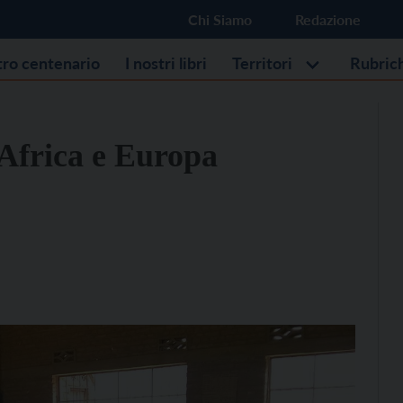
Chi Siamo
Redazione
stro centenario
I nostri libri
Territori
Rubric
 Africa e Europa