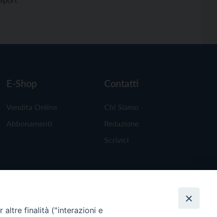
E-Shop
Contatti
Vendita Online
Chi Siamo
Abbonamenti
Redazione
Scrivici
altre finalità ("interazioni e