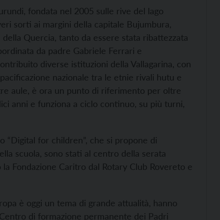
undi, fondata nel 2005 sulle rive del lago
eri sorti ai margini della capitale Bujumbura,
della Quercia, tanto da essere stata ribattezzata
coordinata da padre Gabriele Ferrari e
ntribuito diverse istituzioni della Vallagarina, con
ppacificazione nazionale tra le etnie rivali hutu e
tre aule, è ora un punto di riferimento per oltre
ci anni e funziona a ciclo continuo, su più turni,
tto “Digital for children”, che si propone di
ella scuola, sono stati al centro della serata
la Fondazione Caritro dal Rotary Club Rovereto e
uropa è oggi un tema di grande attualità, hanno
l Centro di formazione permanente dei Padri