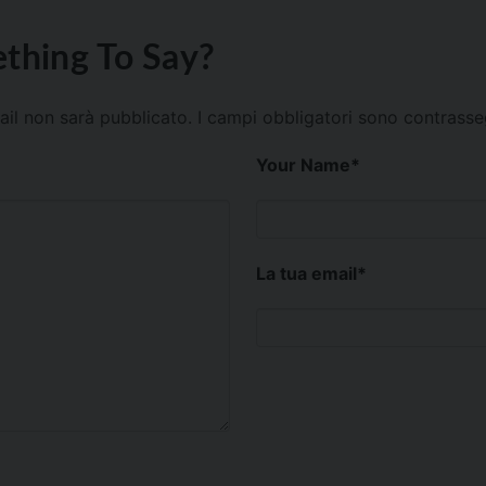
thing To Say?
mail non sarà pubblicato.
I campi obbligatori sono contrass
Your Name
*
La tua email
*