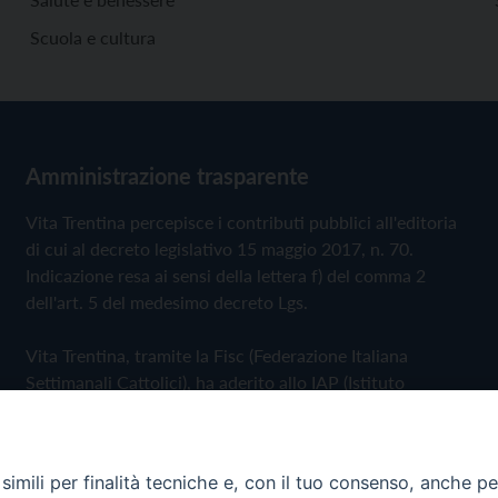
Scuola e cultura
Amministrazione trasparente
Vita Trentina percepisce i contributi pubblici all'editoria
di cui al decreto legislativo 15 maggio 2017, n. 70.
Indicazione resa ai sensi della lettera f) del comma 2
dell'art. 5 del medesimo decreto Lgs.
Vita Trentina, tramite la Fisc (Federazione Italiana
Settimanali Cattolici), ha aderito allo IAP (Istituto
dell'Autodisciplina Pubblicitaria) accettando il Codice di
Autodisciplina della Comunicazione Commerciale
imili per finalità tecniche e, con il tuo consenso, anche per 
Privacy Policy
Cookie Policy