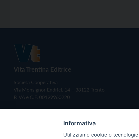
Vita Trentina Editrice
Società Cooperativa
Via Monsignor Endrici, 14 – 38122 Trento
P.IVA e C.F. 00199960220
Informativa
Utilizziamo cookie o tecnologie s