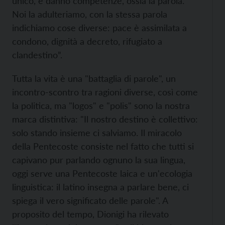
unico, e danno competenze, ossia la parola.
Noi la adulteriamo, con la stessa parola
indichiamo cose diverse: pace è assimilata a
condono, dignità a decreto, rifugiato a
clandestino”.
Tutta la vita è una "battaglia di parole", un
incontro-scontro tra ragioni diverse, così come
la politica, ma "logos" e "polis" sono la nostra
marca distintiva: "Il nostro destino è collettivo:
solo stando insieme ci salviamo. Il miracolo
della Pentecoste consiste nel fatto che tutti si
capivano pur parlando ognuno la sua lingua,
oggi serve una Pentecoste laica e un'ecologia
linguistica: il latino insegna a parlare bene, ci
spiega il vero significato delle parole". A
proposito del tempo, Dionigi ha rilevato