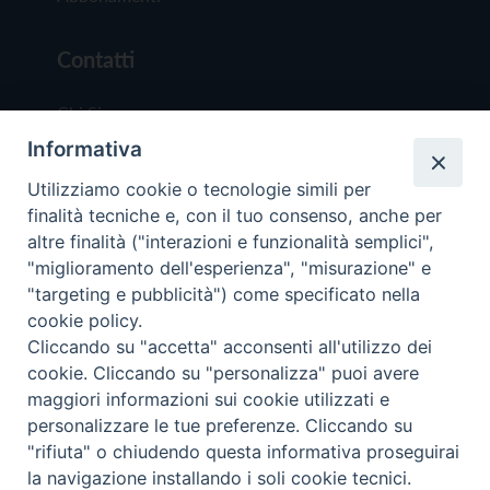
Contatti
Chi Siamo
Informativa
Redazione
Scrivici
Utilizziamo cookie o tecnologie simili per
finalità tecniche e, con il tuo consenso, anche per
altre finalità ("interazioni e funzionalità semplici",
"miglioramento dell'esperienza", "misurazione" e
"targeting e pubblicità") come specificato nella
cookie policy.
Copyright © 2019 - Tutti i diritti riservati - Vit
Cliccando su "accetta" acconsenti all'utilizzo dei
Trentina Editrice
cookie. Cliccando su "personalizza" puoi avere
maggiori informazioni sui cookie utilizzati e
Privacy Policy
personalizzare le tue preferenze. Cliccando su
Torna all'inizi
"rifiuta" o chiudendo questa informativa proseguirai
la navigazione installando i soli cookie tecnici.