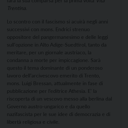
farà la sua comparsa per la prima volta
Vita
Trentina
.
Lo scontro con il fascismo si acuirà negli anni
successivi con mons. Endrici strenuo
oppositore del pangermanesimo e delle leggi
sull'opzione in Alto Adige-Suedtirol, tanto da
meritare, per un giornale austriaco, la
condanna a morte per impiccagione. Sarà
questo il tema dominante di un ponderoso
lavoro dell’arcivescovo emerito di Trento,
mons. Luigi Bressan, attualmente in fase di
pubblicazione per l’editrice Athesia. E' la
riscoperta di un vescovo messo alla berlina dal
Governo austro-ungarico e da quello
nazifascista per le sue idee di democrazia e di
libertà religiosa e civile.