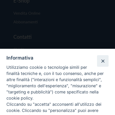
E-Shop
Vendita Online
Abbonamenti
Contatti
Chi Siamo
Informativa
Redazione
Scrivici
Utilizziamo cookie o tecnologie simili per
finalità tecniche e, con il tuo consenso, anche per
altre finalità ("interazioni e funzionalità semplici",
"miglioramento dell'esperienza", "misurazione" e
"targeting e pubblicità") come specificato nella
cookie policy.
Copyright © 2019 - Tutti i diritti riservati - Vit
Cliccando su "accetta" acconsenti all'utilizzo dei
Trentina Editrice
cookie. Cliccando su "personalizza" puoi avere