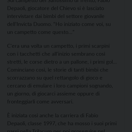
Sul campetto del Santissimo di Trento, Fabio
Depaoli, giocatore del Chievo si è lasciato
intervistare dai bimbi del settore giovanile
dell'Invicta Duomo. “Ho iniziato come voi, su
un campetto come questo…”
C'era una volta un campetto, i primi scarpini
con i tacchetti che all'inizio sembrano così
stretti, le corse dietro a un pallone, i primi gol…
Cominciano così, le storie di tanti bimbi che
scorrazzano su quel rettangolo di gioco e
cercano di emulare i loro campioni sognando,
un giorno, di giocarci assieme oppure di
fronteggiarli come avversari.
È iniziata così anche la carriera di Fabio
Depaoli, classe 1997, che ha mosso i suoi primi
passi nella Trilacum per poi proseguire nel