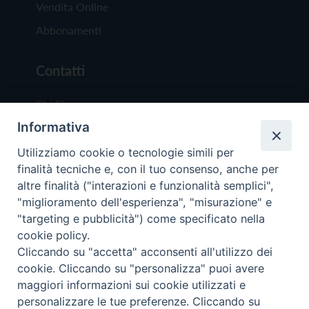
Vendita Online
Abbonamenti
Contatti
Chi Siamo
Informativa
Redazione
Scrivici
Utilizziamo cookie o tecnologie simili per
finalità tecniche e, con il tuo consenso, anche per
altre finalità ("interazioni e funzionalità semplici",
"miglioramento dell'esperienza", "misurazione" e
"targeting e pubblicità") come specificato nella
cookie policy.
Copyright © 2019 - Tutti i diritti riservati - Vit
Cliccando su "accetta" acconsenti all'utilizzo dei
Trentina Editrice
cookie. Cliccando su "personalizza" puoi avere
maggiori informazioni sui cookie utilizzati e
Privacy Policy
personalizzare le tue preferenze. Cliccando su