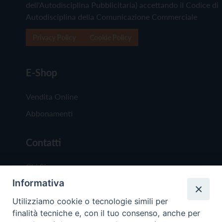
dell'Autodisciplina Pubblicitaria) accettando il Codice di
Autodisciplina della Comunicazione Commerciale
Privacy Policy
Cookie Policy
E-Shop
Vendita Online
Abbonamenti
Contatti
Chi Siamo
Informativa
Redazione
Scrivici
Utilizziamo cookie o tecnologie simili per
finalità tecniche e, con il tuo consenso, anche per