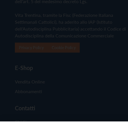
dell'art. 5 del medesimo decreto Lgs.
Vita Trentina, tramite la Fisc (Federazione Italiana
Settimanali Cattolici), ha aderito allo IAP (Istituto
dell'Autodisciplina Pubblicitaria) accettando il Codice di
Autodisciplina della Comunicazione Commerciale
Privacy Policy
Cookie Policy
E-Shop
Vendita Online
Abbonamenti
Contatti
Chi Siamo