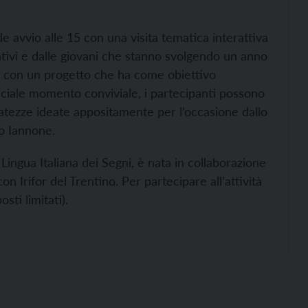
 avvio alle 15 con una visita tematica interattiva
ativi e dalle giovani che stanno svolgendo un anno
o, con un progetto che ha come obiettivo
speciale momento conviviale, i partecipanti possono
batezze ideate appositamente per l’occasione dallo
o Iannone.
n Lingua Italiana dei Segni, è nata in collaborazione
n Irifor del Trentino. Per partecipare all’attività
sti limitati).