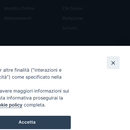
Vendita Online
Chi Siamo
Abbonamenti
Redazione
Scrivici
altre finalità ("interazioni e
cità") come specificato nella
 avere maggiori informazioni sui
sta informativa proseguirai la
kie policy
completa.
Torna all'inizio
Accetta