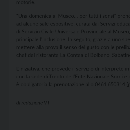
motorie.
“Una domenica al Museo… per tutti i sensi” prende
ad alcune sale espositive, curata dai Servizi educ
di Servizio Civile Universale Provinciale al Muse
principale l’inclusione. In seguito, grazie a uno 
mettere alla prova il senso del gusto con le preli
chef del ristorante La Contea di Bolbeno, Sabatin
L’iniziativa, che prevede il servizio di interprete i
con la sede di Trento dell’Ente Nazionale Sordi e co
è obbligatoria la prenotazione allo 0461.650314 (po
di
redazione VT