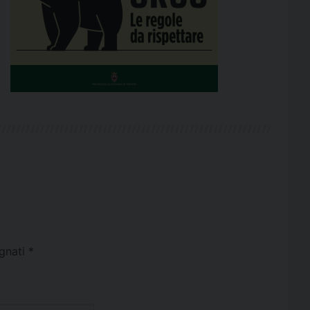
egnati
*