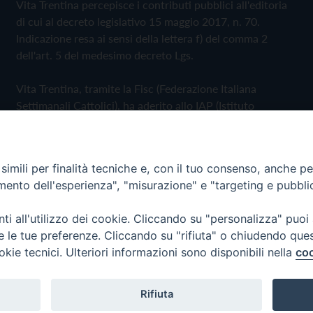
Vita Trentina percepisce i contributi pubblici all'editoria
di cui al decreto legislativo 15 maggio 2017, n. 70.
Indicazione resa ai sensi della lettera f) del comma 2
dell'art. 5 del medesimo decreto Lgs.
Vita Trentina, tramite la Fisc (Federazione Italiana
Settimanali Cattolici), ha aderito allo IAP (Istituto
dell'Autodisciplina Pubblicitaria) accettando il Codice di
Autodisciplina della Comunicazione Commerciale
imili per finalità tecniche e, con il tuo consenso, anche per 
Privacy Policy
Cookie Policy
amento dell'esperienza", "misurazione" e "targeting e pubbli
i all'utilizzo dei cookie. Cliccando su "personalizza" puoi
 Trentina Editrice
re le tue preferenze. Cliccando su "rifiuta" o chiudendo que
okie tecnici. Ulteriori informazioni sono disponibili nella
coo
Rifiuta