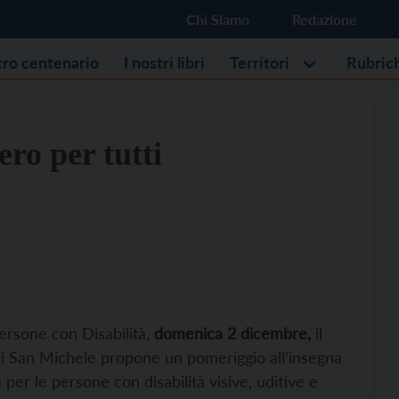
Chi Siamo
Redazione
stro centenario
I nostri libri
Territori
Rubric
ro per tutti
Persone con Disabilità,
domenica 2 dicembre,
il
di San Michele propone un pomeriggio all’insegna
 per le persone con disabilità visive, uditive e