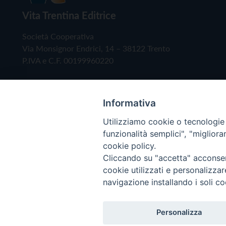
Vita Trentina Editrice
Società Cooperativa
Via Monsignor Endrici, 14 – 38122 Trento
P.IVA e C.F. 00199960220
Informativa
Utilizziamo cookie o tecnologie s
funzionalità semplici", "miglior
cookie policy.
Cliccando su "accetta" acconsent
Copyright © 2019 - Tutti i diritti riservati - Vita
cookie utilizzati e personalizza
navigazione installando i soli co
Privacy Policy
Personalizza