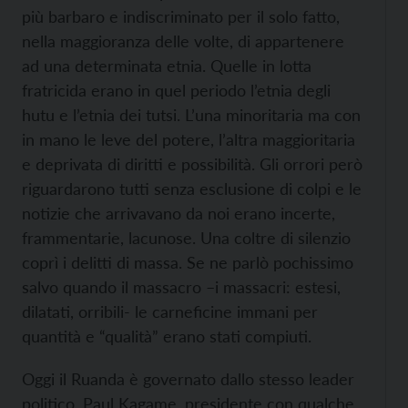
più barbaro e indiscriminato per il solo fatto,
nella maggioranza delle volte, di appartenere
ad una determinata etnia. Quelle in lotta
fratricida erano in quel periodo l’etnia degli
hutu e l’etnia dei tutsi. L’una minoritaria ma con
in mano le leve del potere, l’altra maggioritaria
e deprivata di diritti e possibilità. Gli orrori però
riguardarono tutti senza esclusione di colpi e le
notizie che arrivavano da noi erano incerte,
frammentarie, lacunose. Una coltre di silenzio
coprì i delitti di massa. Se ne parlò pochissimo
salvo quando il massacro –i massacri: estesi,
dilatati, orribili- le carneficine immani per
quantità e “qualità” erano stati compiuti.
Oggi il Ruanda è governato dallo stesso leader
politico, Paul Kagame, presidente con qualche