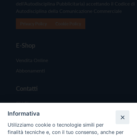
dell'Autodisciplina Pubblicitaria) accettando il Codice di
Autodisciplina della Comunicazione Commerciale
Privacy Policy
Cookie Policy
E-Shop
Vendita Online
Abbonamenti
Contatti
Chi Siamo
Informativa
Redazione
Scrivici
Utilizziamo cookie o tecnologie simili per
finalità tecniche e, con il tuo consenso, anche per