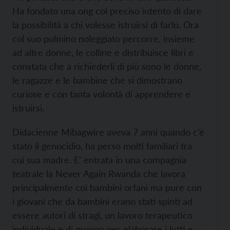
Ha fondato una ong col preciso intento di dare
la possibilità a chi volesse istruirsi di farlo. Ora
col suo pulmino noleggiato percorre, insieme
ad altre donne, le colline e distribuisce libri e
constata che a richiederli di più sono le donne,
le ragazze e le bambine che si dimostrano
curiose e con tanta volontà di apprendere e
istruirsi.
Didacienne Mibagwire aveva 7 anni quando c’è
stato il genocidio, ha perso molti familiari tra
cui sua madre. E’ entrata in una compagnia
teatrale la Never Again Rwanda che lavora
principalmente coi bambini orfani ma pure con
i giovani che da bambini erano stati spinti ad
essere autori di stragi, un lavoro terapeutico
individuale e di gruppo per elaborare i lutti e