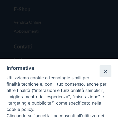
E-Shop
Vendita Online
Abbonamenti
Contatti
Chi Siamo
Informativa
Redazione
Scrivici
Utilizziamo cookie o tecnologie simili per
finalità tecniche e, con il tuo consenso, anche per
altre finalità ("interazioni e funzionalità semplici",
"miglioramento dell'esperienza", "misurazione" e
"targeting e pubblicità") come specificato nella
cookie policy.
Copyright © 2019 - Tutti i diritti riservati - Vit
Cliccando su "accetta" acconsenti all'utilizzo dei