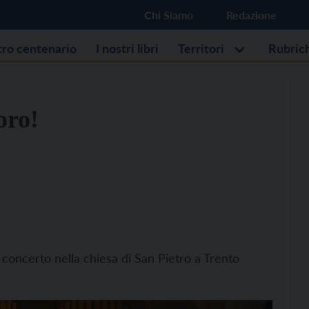
Chi Siamo
Redazione
stro centenario
I nostri libri
Territori
Rubric
oro!
un concerto nella chiesa di San Pietro a Trento