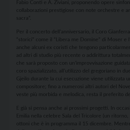
Fabio Conti e A. Ziviani, proponendo opere sinfo
collaborazioni prestigiose con note orchestre e a
sacra”.
Per il concerto dell’anniversario, il Coro Gianfer
“storici” come il “Libera me Domine” di Moser e 
anche alcuni ex coristi che tengono particolarme
ad altri di studio più recente o addirittura totalm
che sarà proposto con un’improvvisazione guidat
coro spazializzato, all’utilizzo del gregoriano in du
Gjeilo durante la cui esecuzione viene utilizzata 
compositore; fino a numerosi altri autori del Nove
veste più morbida e melodica, resta il preferito d
E già si pensa anche ai prossimi progetti. In occasi
Emilia nella celebre Sala del Tricolore (un ritorn
ottoni che è in programma il 15 dicembre. Mentre 