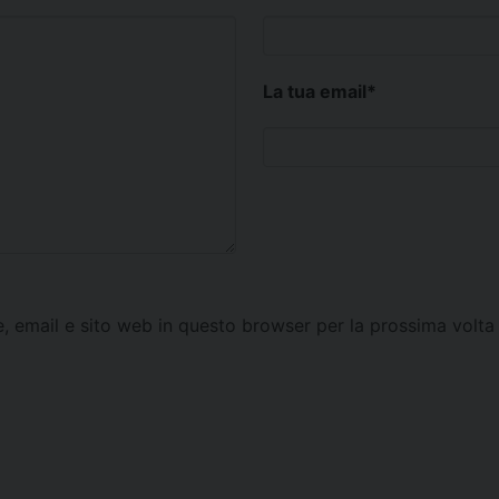
La tua email
*
e, email e sito web in questo browser per la prossima vol