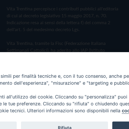
Vita Trentina percepisce i contributi pubblici all'editoria
di cui al decreto legislativo 15 maggio 2017, n. 70.
Indicazione resa ai sensi della lettera f) del comma 2
dell'art. 5 del medesimo decreto Lgs.
Vita Trentina, tramite la Fisc (Federazione Italiana
Settimanali Cattolici), ha aderito allo IAP (Istituto
dell'Autodisciplina Pubblicitaria) accettando il Codice di
Autodisciplina della Comunicazione Commerciale
imili per finalità tecniche e, con il tuo consenso, anche per 
Privacy Policy
Cookie Policy
amento dell'esperienza", "misurazione" e "targeting e pubbli
i all'utilizzo dei cookie. Cliccando su "personalizza" puoi
 Trentina Editrice
re le tue preferenze. Cliccando su "rifiuta" o chiudendo que
okie tecnici. Ulteriori informazioni sono disponibili nella
coo
Rifiuta