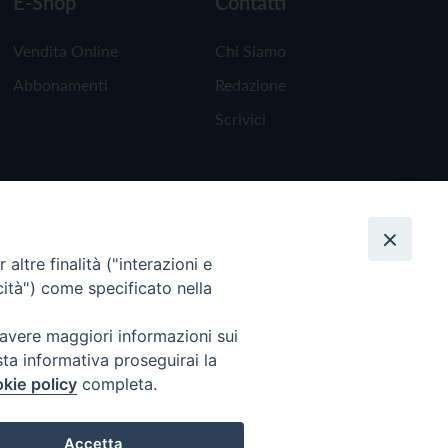
E-Shop
Contatti
Vendita Online
Chi Siamo
Abbonamenti
Redazione
Scrivici
altre finalità ("interazioni e
cità") come specificato nella
 avere maggiori informazioni sui
sta informativa proseguirai la
kie policy
completa.
Torna all'inizio
Accetta