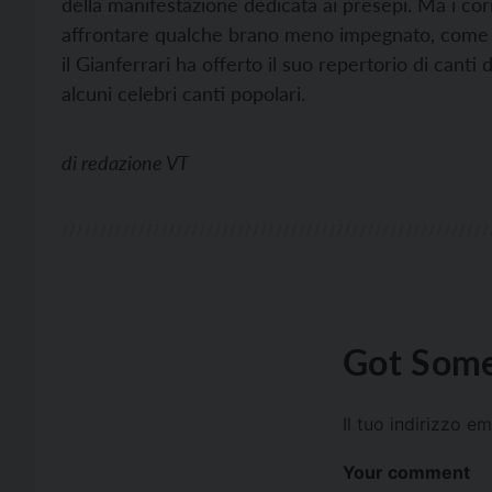
della manifestazione dedicata ai presepi. Ma i cor
affrontare qualche brano meno impegnato, come è 
il Gianferrari ha offerto il suo repertorio di canti
alcuni celebri canti popolari.
di
redazione VT
Got Some
Il tuo indirizzo e
Your comment