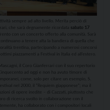
ttività sempre ad alto livello. Merita perciò di
rrari, che sarà degnamente ricordata
sabato 17
Trento con un concerto offerto alla comunità. Sarà
 continuano a tenere alta la bandiera di quella che
oralità trentina, partecipando a numerosi concorsi
imi piazzamenti a Festival in Italia ed all’estero.
ascagni, il Coro Gianferrari con il suo repertorio
al Cinquecento ad oggi e non ha avuto timore di
emporanei, come, solo per citare un esempio, S.
estival nel 2000, il “Requiem giapponese”; ma il
uzioni di opere inedite – di Cazzati, piuttosto che
voro di ricerca svolto in collaborazione con il
emente, ha collaborato con i compositori locali