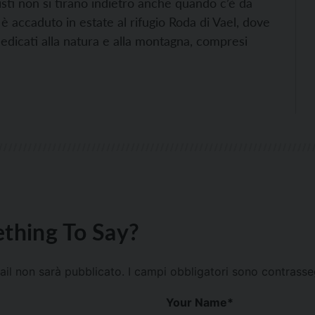
isti non si tirano indietro anche quando c’è da
accaduto in estate al rifugio Roda di Vael, dove
 dedicati alla natura e alla montagna, compresi
thing To Say?
mail non sarà pubblicato.
I campi obbligatori sono contrass
Your Name
*