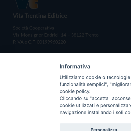
Vita Trentina Editrice
Società Cooperativa
Via Monsignor Endrici, 14 – 38122 Trento
P.IVA e C.F. 00199960220
Informativa
Utilizziamo cookie o tecnologie s
funzionalità semplici", "miglior
cookie policy.
Cliccando su "accetta" acconsent
Copyright © 2019 - Tutti i diritti riservati - Vita
cookie utilizzati e personalizza
navigazione installando i soli co
Privacy Policy
Personalizza