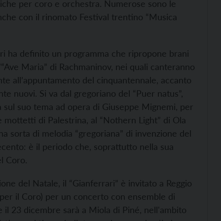
niche per coro e orchestra. Numerose sono le
nche con il rinomato Festival trentino “Musica
rari ha definito un programma che ripropone brani
l’“Ave Maria” di Rachmaninov, nei quali canteranno
nte all’appuntamento del cinquantennale, accanto
ente nuovi. Si va dal gregoriano del “Puer natus”,
a sul suo tema ad opera di Giuseppe Mignemi, per
e mottetti di Palestrina, al “Nothern Light” di Ola
una sorta di melodia “gregoriana” di invenzione del
cento: è il periodo che, soprattutto nella sua
el Coro.
one del Natale, il “Gianferrari” è invitato a Reggio
o, per il Coro) per un concerto con ensemble di
il 23 dicembre sarà a Miola di Piné, nell'ambito