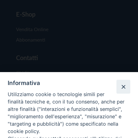
E-Shop
Vendita Online
Abbonamenti
Contatti
Chi Siamo
Informativa
Redazione
Scrivici
Utilizziamo cookie o tecnologie simili per
finalità tecniche e, con il tuo consenso, anche per
altre finalità ("interazioni e funzionalità semplici",
"miglioramento dell'esperienza", "misurazione" e
"targeting e pubblicità") come specificato nella
cookie policy.
Copyright © 2019 - Tutti i diritti riservati - Vit