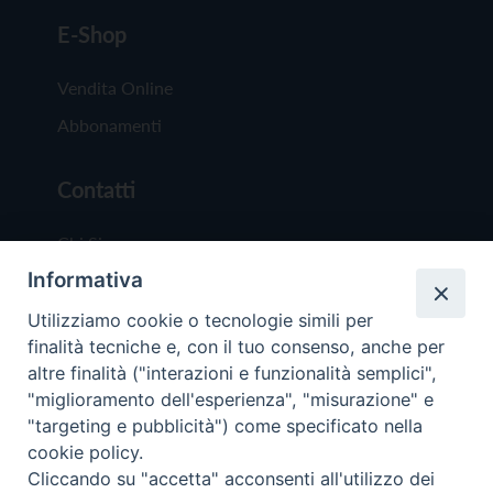
E-Shop
Vendita Online
Abbonamenti
Contatti
Chi Siamo
Informativa
Redazione
Scrivici
Utilizziamo cookie o tecnologie simili per
finalità tecniche e, con il tuo consenso, anche per
altre finalità ("interazioni e funzionalità semplici",
"miglioramento dell'esperienza", "misurazione" e
"targeting e pubblicità") come specificato nella
cookie policy.
Copyright © 2019 - Tutti i diritti riservati - Vit
Cliccando su "accetta" acconsenti all'utilizzo dei
Trentina Editrice