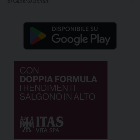
di
Gilberto Bonani