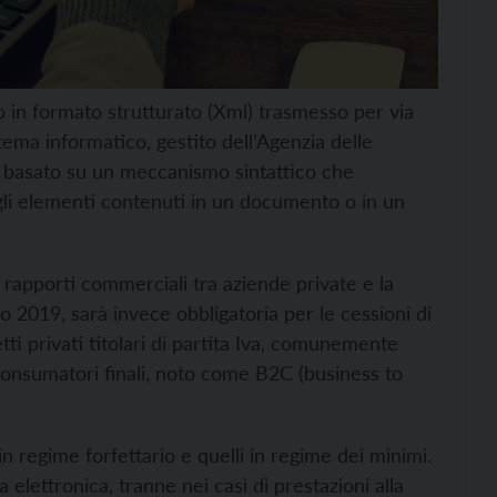
 in formato strutturato (Xml) trasmesso per via
tema informatico, gestito dell’Agenzia delle
e basato su un meccanismo sintattico che
degli elementi contenuti in un documento o in un
i rapporti commerciali tra aziende private e la
 2019, sarà invece obbligatoria per le cessioni di
etti privati titolari di partita Iva, comunemente
consumatori finali, noto come B2C (business to
in regime forfettario e quelli in regime dei minimi.
a elettronica, tranne nei casi di prestazioni alla