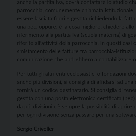
anche la partita Iva, dovrà contattare lo studio che
parrocchia, comunemente chiamata istituzionale, ci
essere lasciata fuori e gestita richiedendo la fattu
una pec, oppure, è la cosa migliore, chiedere allo 
riferimento alla partita Iva (scuola materna) di ge
riferite all’attività della parrocchia. In questi cas
smistamento delle fatture tra parrocchia-istituzio
comunicazione che andrebbero a contabilizzare 
Per tutti gli altri enti ecclesiastici o fondazioni
anche più divisioni, si consiglia di affidarsi ad un
fornirà un codice destinatario. Si consiglia di tene
gestita con una posta elettronica certificata (pe
da più divisioni c’è sempre la possibilità di aprire 
per ogni divisione senza passare per una softwar
Sergio Criveller