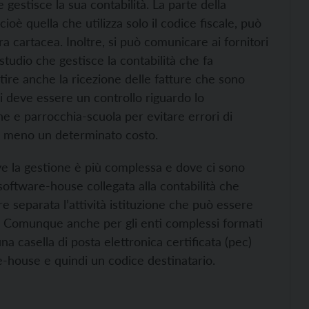
 gestisce la sua contabilità. La parte della
oè quella che utilizza solo il codice fiscale, può
ra cartacea. Inoltre, si può comunicare ai fornitori
studio che gestisce la contabilità che fa
stire anche la ricezione delle fatture che sono
i ci deve essere un controllo riguardo lo
ne e parrocchia-scuola per evitare errori di
o meno un determinato costo.
 dove la gestione è più complessa e dove ci sono
a software-house collegata alla contabilità che
re separata l’attività istituzione che può essere
c). Comunque anche per gli enti complessi formati
una casella di posta elettronica certificata (pec)
e-house e quindi un codice destinatario.