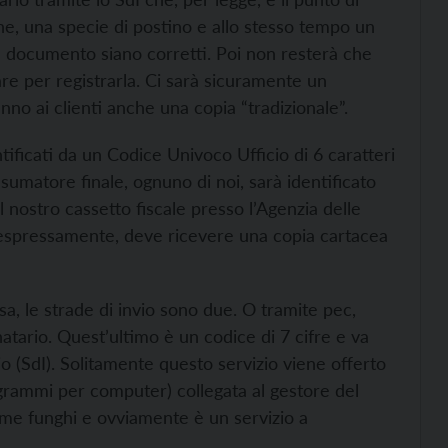
che, una specie di postino e allo stesso tempo un
el documento siano corretti. Poi non resterà che
are per registrarla. Ci sarà sicuramente un
anno ai clienti anche una copia “tradizionale”.
tificati da un Codice Univoco Ufficio di 6 caratteri
nsumatore finale, ognuno di noi, sarà identificato
l nostro cassetto fiscale presso l’Agenzia delle
 espressamente, deve ricevere una copia cartacea
sa, le strade di invio sono due. O tramite pec,
natario. Quest’ultimo è un codice di 7 cifre e va
o (SdI). Solitamente questo servizio viene offerto
rammi per computer) collegata al gestore del
me funghi e ovviamente è un servizio a