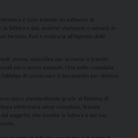
ttronica è farlo tramite un software di
la fattura e poi, anziché stamparla o salvarla in
 nel formato Xml e inoltrarla all’Agenzia delle
i modi: penna, macchina per scrivere o tramite
onali più o meno avanzati. Una volta compilata
ra l’obbligo di conservare il documento per almeno
orso unico standardizzato grazie al Sistema di
attura elettronica viene compilata, firmata
) dal soggetto che emette la fattura o dal suo
enuto.
ario tramite lo SdI che, per legge, è il punto di