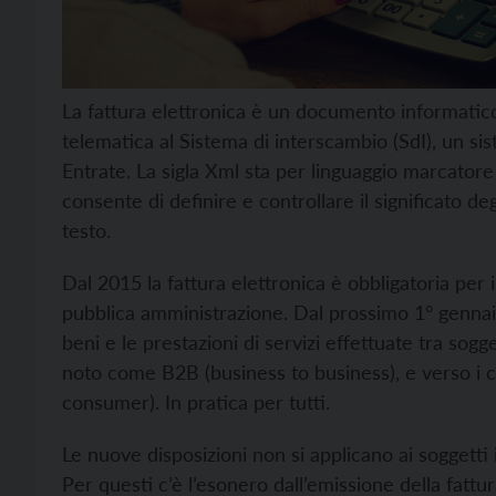
La fattura elettronica è un documento informatico
telematica al Sistema di interscambio (SdI), un sis
Entrate. La sigla Xml sta per linguaggio marcator
consente di definire e controllare il significato 
testo.
Dal 2015 la fattura elettronica è obbligatoria per 
pubblica amministrazione. Dal prossimo 1° gennaio
beni e le prestazioni di servizi effettuate tra sogg
noto come B2B (business to business), e verso i 
consumer). In pratica per tutti.
Le nuove disposizioni non si applicano ai soggetti 
Per questi c’è l’esonero dall’emissione della fattur