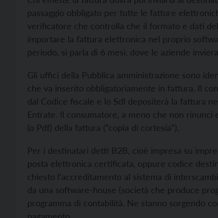
passaggio obbligato per tutte le fatture elettroni
verificatore che controlla che il formato e dati d
importare la fattura elettronica nel proprio softw
periodo, si parla di 6 mesi, dove le aziende invier
Gli uffici della Pubblica amministrazione sono iden
che va inserito obbligatoriamente in fattura. Il co
dal Codice fiscale e lo SdI depositerà la fattura ne
Entrate. Il consumatore, a meno che non rinunci
(o Pdf) della fattura (“copia di cortesia”).
Per i destinatari detti B2B, cioè impresa su impre
posta elettronica certificata, oppure codice desti
chiesto l’accreditamento al sistema di interscambi
da una software-house (società che produce prog
programma di contabilità. Ne stanno sorgendo co
pagamento.