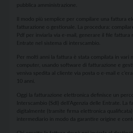
pubblica amministrazione.
Il modo più semplice per compilare una fattura ele
fatturazione o gestionale. La procedura: compilare 
Pdf per inviarla via e-mail, generare il file fattura
Entrate nel sistema di interscambio.
Per molti anni la fattura è stata compilata in var
computer, usando software di fatturazione e gesti
veniva spedita al cliente via posta o e-mail e c’e
10 anni.
Oggi la fatturazione elettronica definisce un perc
Interscambio (SdI) dell’Agenzia delle Entrate. La f
digitalmente (tramite firma elettronica qualificata
intermediario in modo da garantire origine e cont
Chi emette la fattura dovrà poi inviarla al destinat