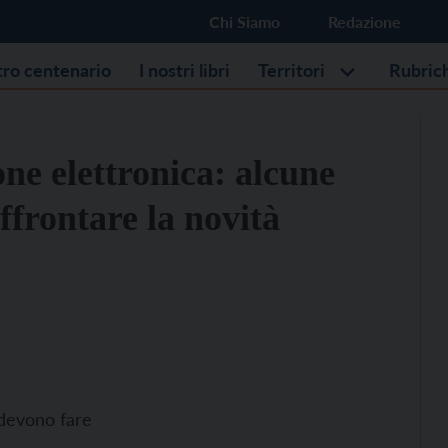
Chi Siamo
Redazione
stro centenario
I nostri libri
Territori
Rubric
one elettronica: alcune
ffrontare la novità
 devono fare