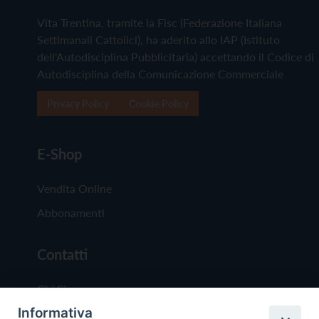
Vita Trentina, tramite la Fisc (Federazione Italiana
Settimanali Cattolici), ha aderito allo IAP (Istituto
dell'Autodisciplina Pubblicitaria) accettando il Codice di
Autodisciplina della Comunicazione Commerciale
Privacy Policy
Cookie Policy
E-Shop
Vendita Online
Abbonamenti
Contatti
Chi Siamo
Informativa
Redazione