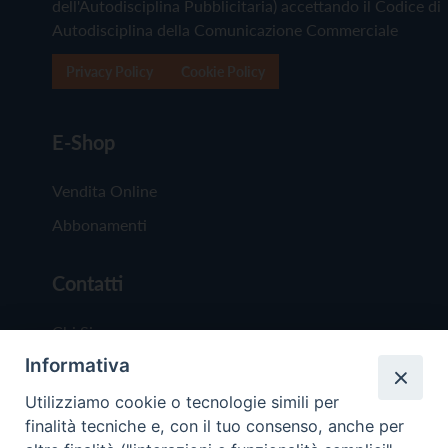
dell'Autodisciplina Pubblicitaria) accettando il Codice di
Autodisciplina della Comunicazione Commerciale
Privacy Policy
Cookie Policy
E-Shop
Vendita Online
Abbonamenti
Contatti
Chi Siamo
Informativa
Redazione
Scrivici
Utilizziamo cookie o tecnologie simili per
finalità tecniche e, con il tuo consenso, anche per