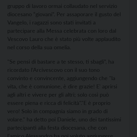
gruppo di lavoro ormai collaudato nel servizio
diocesano “giovani”. Per assaporare il gusto del
Vangelo, i ragazzi sono stati invitati a
partecipare alla Messa celebrata con loro dal
Vescovo Lauro che è stato più volte applaudito
nel corso della sua omelia.
"Se pensi di bastare a te stesso, ti sbagli”, ha
ricordato l’Arcivescovo con il suo tono
convinto e convincente, aggiungendo che "la
vita, che è comunione, è dire grazie! E' aprirsi
agli altri e vivere per gli altri; solo così può
essere piena e ricca di felicità"."E è proprio
vero! Solo in compagnia siamo in grado di
volare." ha detto poi Daniele, uno dei tantissimi
partecipanti alla festa diocesana, che con
l'amico Alessandro ha poi voluto aggiungere