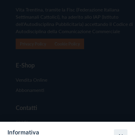
Vita Trentina, tramite la Fisc (Federazione Italiana
Settimanali Cattolici), ha aderito allo IAP (Istituto
dell'Autodisciplina Pubblicitaria) accettando il Codice di
Autodisciplina della Comunicazione Commerciale
Privacy Policy
Cookie Policy
E-Shop
Vendita Online
Abbonamenti
Contatti
Chi Siamo
Informativa
Redazione