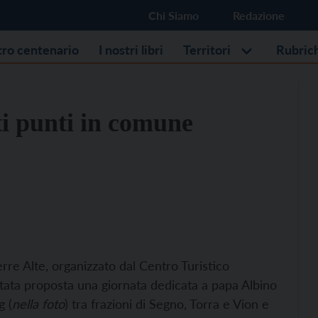
Chi Siamo
Redazione
stro centenario
I nostri libri
Territori
Rubric
ti punti in comune
rre Alte, organizzato dal Centro Turistico
 stata proposta una giornata dedicata a papa Albino
g (
nella foto
) tra frazioni di Segno, Torra e Vion e