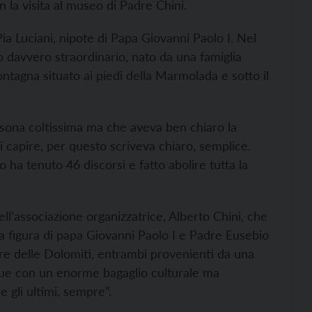
n la visita al museo di Padre Chini.
Pia Luciani, nipote di Papa Giovanni Paolo I. Nel
o davvero straordinario, nato da una famiglia
tagna situato ai piedi della Marmolada e sotto il
ersona coltissima ma che aveva ben chiaro la
rsi capire, per questo scriveva chiaro, semplice.
 ha tenuto 46 discorsi e fatto abolire tutta la
ell’associazione organizzatrice, Alberto Chini, che
la figura di papa Giovanni Paolo I e Padre Eusebio
re delle Dolomiti, entrambi provenienti da una
due con un enorme bagaglio culturale ma
e gli ultimi, sempre”.