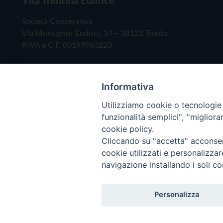
Società Cooperativa
Via Monsignor Endrici, 14 – 38122 Trento
P.IVA e C.F. 00199960220
Informativa
Utilizziamo cookie o tecnologie s
funzionalità semplici", "miglior
cookie policy.
Cliccando su "accetta" acconsent
Copyright © 2019 - Tutti i diritti riservati - Vita
cookie utilizzati e personalizza
navigazione installando i soli co
Privacy Policy
Personalizza