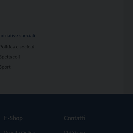
Iniziative speciali
Politica e società
Spettacoli
Sport
E-Shop
Contatti
Vendita Online
Chi Siamo