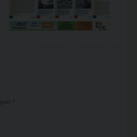
egnati
*