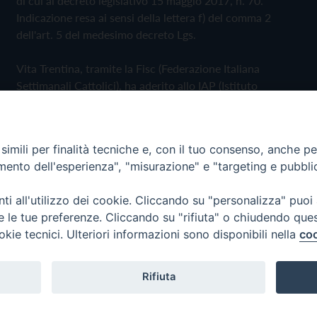
di cui al decreto legislativo 15 maggio 2017, n. 70.
Indicazione resa ai sensi della lettera f) del comma 2
dell'art. 5 del medesimo decreto Lgs.
Vita Trentina, tramite la Fisc (Federazione Italiana
Settimanali Cattolici), ha aderito allo IAP (Istituto
dell'Autodisciplina Pubblicitaria) accettando il Codice di
Autodisciplina della Comunicazione Commerciale
imili per finalità tecniche e, con il tuo consenso, anche per 
Privacy Policy
Cookie Policy
amento dell'esperienza", "misurazione" e "targeting e pubbli
i all'utilizzo dei cookie. Cliccando su "personalizza" puoi
 Trentina Editrice
re le tue preferenze. Cliccando su "rifiuta" o chiudendo que
okie tecnici. Ulteriori informazioni sono disponibili nella
coo
Rifiuta