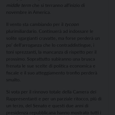
middle term
che si terranno all’inizio di
novembre in America.
Il vento sta cambiando per il
tycoo
n
plurimiliardario. Continuerà ad indossare le
solite sgargianti cravatte, ma forse perderà un
po’ dell’arroganza che lo contraddistingue, i
toni sprezzanti, la mancanza di rispetto per il
prossimo. Soprattutto subiranno una brusca
frenata le sue scelte di politica economica e
fiscale e il suo atteggiamento tronfio perderà
smalto.
Si vota per il rinnovo totale della Camera dei
Rappresentanti e per un parziale ritocco, più di
un terzo, del Senato e questi due anni di
presidenza repubblicana hanno mostrato tutti i