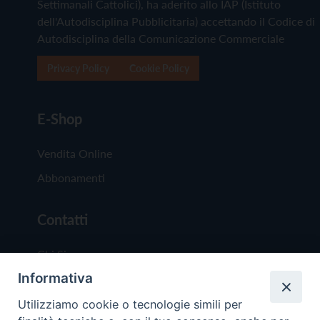
Settimanali Cattolici), ha aderito allo IAP (Istituto
dell'Autodisciplina Pubblicitaria) accettando il Codice di
Autodisciplina della Comunicazione Commerciale
Privacy Policy
Cookie Policy
E-Shop
Vendita Online
Abbonamenti
Contatti
Chi Siamo
Informativa
Redazione
Scrivici
Utilizziamo cookie o tecnologie simili per