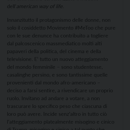
dell’
american way of life
.
Innanzitutto il protagonismo delle donne, non
solo il cosiddetto Movimento #MeToo che pure
con le sue denunce ha contribuito a togliere
dal palcoscenico massmediatico molti alti
papaveri della politica, del cinema e della
televisione. E’ tutto un nuovo atteggiamento
del mondo femminile – sono studentesse,
casalinghe persino, e sono tantissime quelle
provenienti dal mondo afro-americano –
deciso a farsi sentire, a rivendicare un proprio
ruolo. Invitano ad andare a votare, a non
trascurare lo specifico peso che ciascuna di
loro può avere. Incide senz’altro in tutto ciò
l’atteggiamento platealmente misogino e cinico
di Trump, misogino e cinico a tal punto che