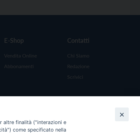
E-Shop
Contatti
Vendita Online
Chi Siamo
Abbonamenti
Redazione
Scrivici
altre finalità ("interazioni e
cità") come specificato nella