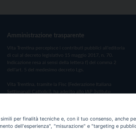
Amministrazione trasparente
Vita Trentina percepisce i contributi pubblici all'editoria
di cui al decreto legislativo 15 maggio 2017, n. 70.
Indicazione resa ai sensi della lettera f) del comma 2
dell'art. 5 del medesimo decreto Lgs.
Vita Trentina, tramite la Fisc (Federazione Italiana
Settimanali Cattolici), ha aderito allo IAP (Istituto
dell'Autodisciplina Pubblicitaria) accettando il Codice di
Autodisciplina della Comunicazione Commerciale
imili per finalità tecniche e, con il tuo consenso, anche per 
Privacy Policy
Cookie Policy
amento dell'esperienza", "misurazione" e "targeting e pubbli