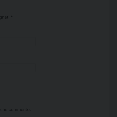
egnati
*
ta che commento.