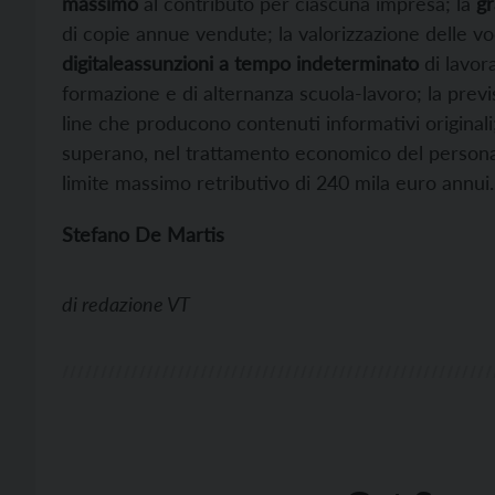
massimo
al contributo per ciascuna impresa; la
g
di copie annue vendute; la valorizzazione delle voc
digitaleassunzioni a tempo indeterminato
di lavora
formazione e di alternanza scuola-lavoro; la previsi
line che producono contenuti informativi originali
superano, nel trattamento economico del personale,
limite massimo retributivo di 240 mila euro annui.
Stefano De Martis
di
redazione VT