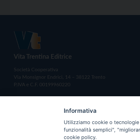
Vita Trentina Editrice
Società Cooperativa
Via Monsignor Endrici, 14 – 38122 Trento
P.IVA e C.F. 00199960220
Informativa
Utilizziamo cookie o tecnologie s
funzionalità semplici", "miglior
cookie policy.