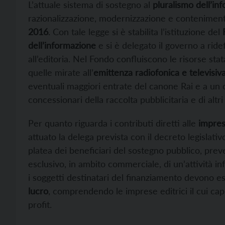
L’attuale sistema di sostegno al
pluralismo dell’in
razionalizzazione, modernizzazione e conteniment
2016
. Con tale legge si è stabilita l’istituzione del
dell’informazione
e si è delegato il governo a ridef
all’editoria. Nel Fondo confluiscono le risorse stata
quelle mirate all’
emittenza radiofonica e televisiv
eventuali maggiori entrate del canone Rai e a un c
concessionari della raccolta pubblicitaria e di altri
Per quanto riguarda i contributi diretti alle
imprese
attuato la delega prevista con il decreto legislativ
platea dei beneficiari del sostegno pubblico, pre
esclusivo, in ambito commerciale, di un’attività 
i soggetti destinatari del finanziamento devono 
lucro
, comprendendo le imprese editrici il cui cap
profit.