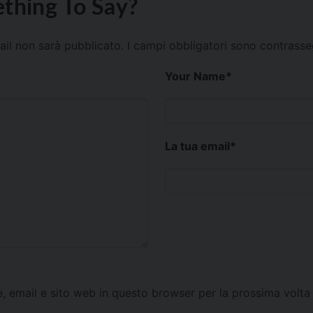
thing To Say?
mail non sarà pubblicato.
I campi obbligatori sono contrass
Your Name
*
La tua email
*
e, email e sito web in questo browser per la prossima vol