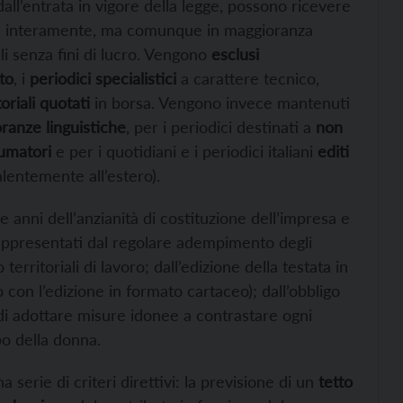
dall’entrata in vigore della legge, possono ricevere
 non interamente, ma comunque in maggioranza
i senza fini di lucro. Vengono
esclusi
ito
, i
periodici specialistici
a carattere tecnico,
oriali quotati
in borsa. Vengono invece mantenuti
ranze linguistiche
, per i periodici destinati a
non
sumatori
e per i quotidiani e i periodici italiani
editi
valentemente all’estero).
e anni dell’anzianità di costituzione dell’impresa e
o rappresentati dal regolare adempimento degli
 territoriali di lavoro; dall’edizione della testata in
 con l’edizione in formato cartaceo); dall’obbligo
e di adottare misure idonee a contrastare ogni
po della donna.
na serie di criteri direttivi: la previsione di un
tetto