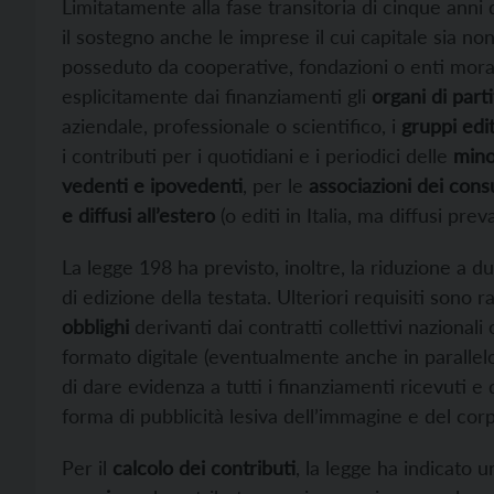
Limitatamente alla fase transitoria di cinque anni 
il sostegno anche le imprese il cui capitale sia
posseduto da cooperative, fondazioni o enti moral
esplicitamente dai finanziamenti gli
organi di part
aziendale, professionale o scientifico, i
gruppi edit
i contributi per i quotidiani e i periodici delle
mino
vedenti e ipovedenti
, per le
associazioni dei con
e diffusi all’estero
(o editi in Italia, ma diffusi pre
La legge 198 ha previsto, inoltre, la riduzione a du
di edizione della testata. Ulteriori requisiti son
obblighi
derivanti dai contratti collettivi nazionali o
formato digitale (eventualmente anche in parallelo
di dare evidenza a tutti i finanziamenti ricevuti 
forma di pubblicità lesiva dell’immagine e del cor
Per il
calcolo dei contributi
, la legge ha indicato u