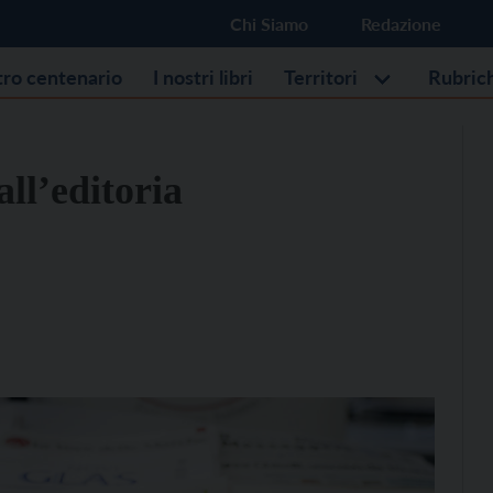
Chi Siamo
Redazione
stro centenario
I nostri libri
Territori
Rubric
all’editoria