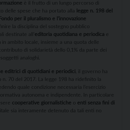
formazione
è il frutto di un lungo percorso di
o delle spese che ha portato alla
legge n. 198 del
Fondo per il pluralismo e l’innovazione
inire la disciplina del sostegno pubblico
li destinate all’
editoria quotidiana e periodica
e
a
in ambito locale, insieme a una quota delle
ontributo di solidarietà dello 0,1% da parte dei
 soggetti analoghi.
 editrici di quotidiani e periodici
, il governo ha
o n. 70 del 2017. La legge 198 ha ridefinito la
vedendo quale condizione necessaria l’esercizio
informativa autonoma e indipendente. In particolare
essere
cooperative giornalistiche
o
enti senza fini di
itale sia interamente detenuto da tali enti no