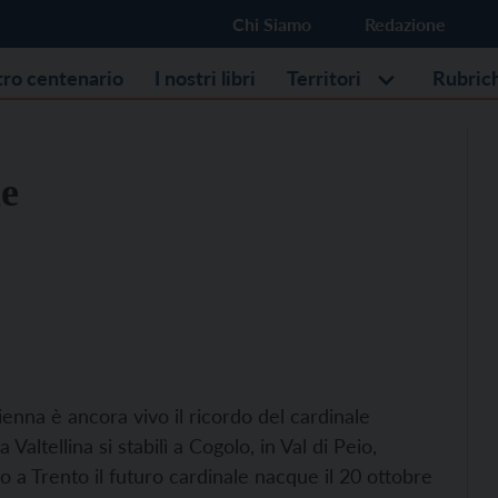
Chi Siamo
Redazione
stro centenario
I nostri libri
Territori
Rubric
le
enna è ancora vivo il ricordo del cardinale
Valtellina si stabilì a Cogolo, in Val di Peio,
io a Trento il futuro cardinale nacque il 20 ottobre