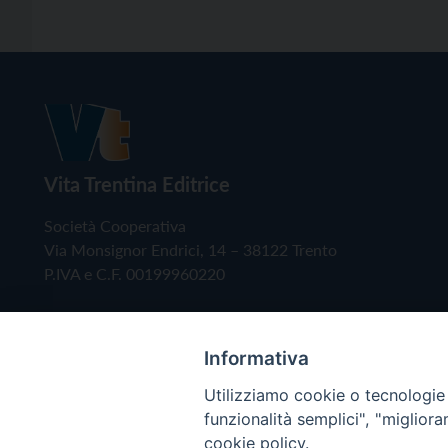
Vita Trentina Editrice
Società Cooperativa
Via Monsignor Endrici, 14 – 38122 Trento
P.IVA e C.F. 00199960220
Informativa
Utilizziamo cookie o tecnologie s
funzionalità semplici", "miglior
cookie policy.