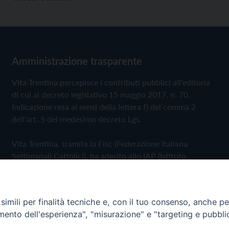
Amministrazione trasparente
Vita Trentina percepisce i contributi pubblici all'editoria
di cui al decreto legislativo 15 maggio 2017, n. 70.
Indicazione resa ai sensi della lettera f) del comma 2
dell'art. 5 del medesimo decreto Lgs.
Vita Trentina, tramite la Fisc (Federazione Italiana
Settimanali Cattolici), ha aderito allo IAP (Istituto
dell'Autodisciplina Pubblicitaria) accettando il Codice di
Autodisciplina della Comunicazione Commerciale
imili per finalità tecniche e, con il tuo consenso, anche per 
Privacy Policy
Cookie Policy
amento dell'esperienza", "misurazione" e "targeting e pubbli