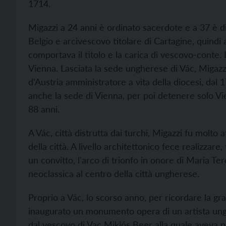
1714.
Migazzi a 24 anni è ordinato sacerdote e a 37 è di
Belgio e arcivescovo titolare di Cartagine, quindi
comportava il titolo e la carica di vescovo-conte
Vienna. Lasciata la sede ungherese di Vác, Migazz
d'Austria amministratore a vita della diocesi, 
anche la sede di Vienna, per poi detenere solo Vie
88 anni.
A Vác, città distrutta dai turchi, Migazzi fu molto
della città. A livello architettonico fece realizzare, 
un convitto, l'arco di trionfo in onore di Maria Ter
neoclassica al centro della città ungherese.
Proprio a Vác, lo scorso anno, per ricordare la gr
inaugurato un monumento opera di un artista ung
dal vescovo di Vac Miklós Beer alla quale aveva p