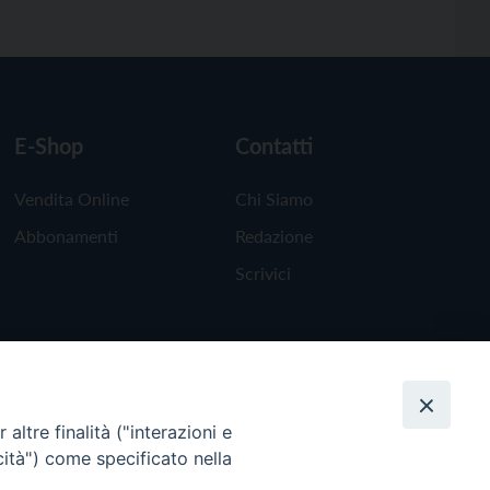
E-Shop
Contatti
Vendita Online
Chi Siamo
Abbonamenti
Redazione
Scrivici
altre finalità ("interazioni e
cità") come specificato nella