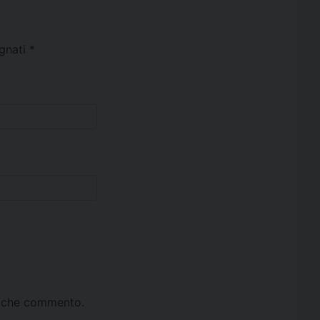
egnati
*
ta che commento.