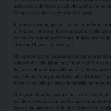
arcivescovo di Vienna e su invito anche una dele
Dalpez e alcuni discendenti dei Migazzi.
In quell’occasione agli amici di Vac e di Vienna i
di Peio per intraprendere un percorso “sulle orm
curata con grande professionalità dallo storico do
studio in Ungheria e in Austria.
Una grande partecipazione al convegno organizza
relatori Marcello Liboni presidente del Centro stud
lingua e cultura italiana all’università di Reykyavi
sulla vita e l’impegno del Cardinal Cristoforo Miga
legame che l’alto prelato e la famiglia hanno avut
Due giorni dopo la partenza per a Vác dove la del
accolta dal vescovo mons. Miklós. Commovente la
Beer e dal parroco di Peio don Enrico Pret con l’