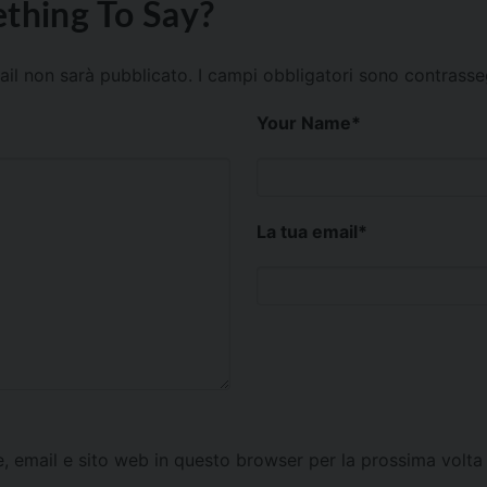
thing To Say?
mail non sarà pubblicato.
I campi obbligatori sono contrass
Your Name
*
La tua email
*
e, email e sito web in questo browser per la prossima vol