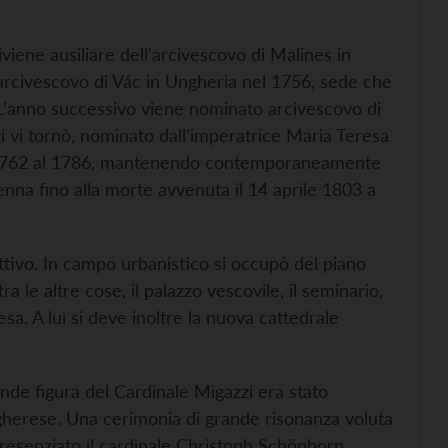
viene ausiliare dell'arcivescovo di Malines in
 arcivescovo di Vác in Ungheria nel 1756, sede che
. L’anno successivo viene nominato arcivescovo di
i vi tornò, nominato dall'imperatrice Maria Teresa
dal 1762 al 1786, mantenendo contemporaneamente
nna fino alla morte avvenuta il 14 aprile 1803 a
 attivo. In campo urbanistico si occupò del piano
tra le altre cose, il palazzo vescovile, il seminario,
esa. A lui si deve inoltre la nuova cattedrale
ande figura del Cardinale Migazzi era stato
herese. Una cerimonia di grande risonanza voluta
resenziato il cardinale Christoph Schönborn,