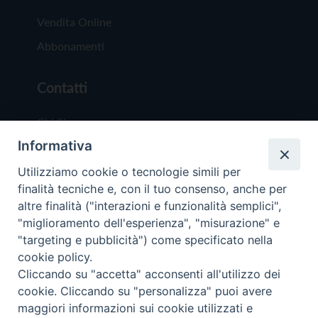
Vendita Online
Abbonamenti
Contatti
Chi Siamo
Informativa
Redazione
Scrivici
Utilizziamo cookie o tecnologie simili per
finalità tecniche e, con il tuo consenso, anche per
altre finalità ("interazioni e funzionalità semplici",
"miglioramento dell'esperienza", "misurazione" e
"targeting e pubblicità") come specificato nella
cookie policy.
Copyright © 2019 - Tutti i diritti riservati - Vit
Cliccando su "accetta" acconsenti all'utilizzo dei
Trentina Editrice
cookie. Cliccando su "personalizza" puoi avere
maggiori informazioni sui cookie utilizzati e
Privacy Policy