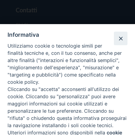
Contatti
Chi Siamo
Informativa
Redazione
Scrivici
Utilizziamo cookie o tecnologie simili per
finalità tecniche e, con il tuo consenso, anche per
altre finalità ("interazioni e funzionalità semplici",
"miglioramento dell'esperienza", "misurazione" e
"targeting e pubblicità") come specificato nella
cookie policy.
Copyright © 2019 - Tutti i diritti riservati - Vit
Cliccando su "accetta" acconsenti all'utilizzo dei
Trentina Editrice
cookie. Cliccando su "personalizza" puoi avere
maggiori informazioni sui cookie utilizzati e
Privacy Policy
personalizzare le tue preferenze. Cliccando su
Torna all'inizi
"rifiuta" o chiudendo questa informativa proseguirai
la navigazione installando i soli cookie tecnici.
Ulteriori informazioni sono disponibili nella
cookie
Preferenze Cookie