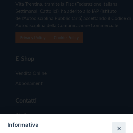
Vita Trentina, tramite la Fisc (Federazione Italiana
Settimanali Cattolici), ha aderito allo IAP (Istituto
dell'Autodisciplina Pubblicitaria) accettando il Codice di
Autodisciplina della Comunicazione Commerciale
Privacy Policy
Cookie Policy
E-Shop
Vendita Online
Abbonamenti
Contatti
Chi Siamo
Informativa
Redazione