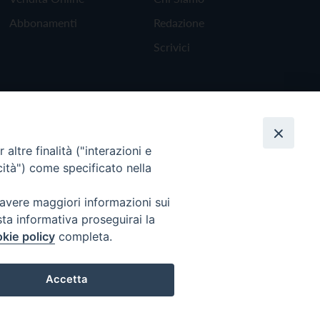
Abbonamenti
Redazione
Scrivici
altre finalità ("interazioni e
cità") come specificato nella
 avere maggiori informazioni sui
sta informativa proseguirai la
kie policy
completa.
Torna all'inizio
Accetta
Preferenze Cookie