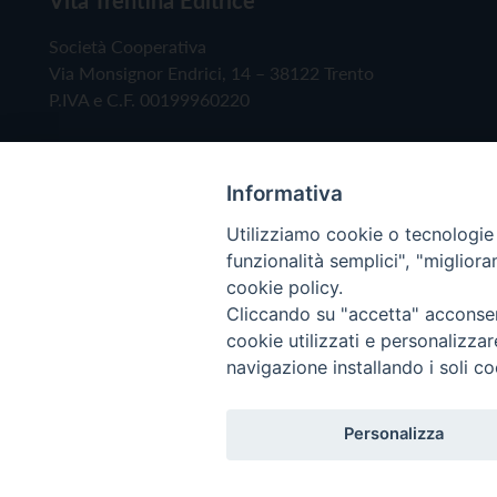
Società Cooperativa
Via Monsignor Endrici, 14 – 38122 Trento
P.IVA e C.F. 00199960220
Informativa
Utilizziamo cookie o tecnologie s
funzionalità semplici", "miglior
cookie policy.
Cliccando su "accetta" acconsent
Copyright © 2019 - Tutti i diritti riservati - Vita
cookie utilizzati e personalizza
navigazione installando i soli co
Privacy Policy
Personalizza