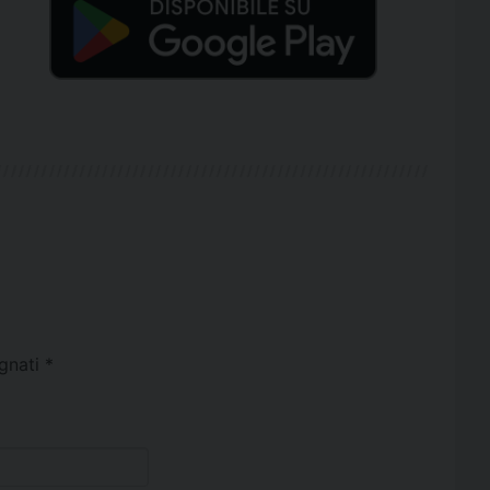
egnati
*