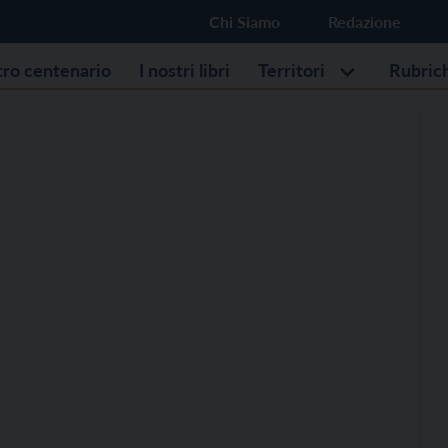
Chi Siamo
Redazione
stro centenario
I nostri libri
Territori
Rubric