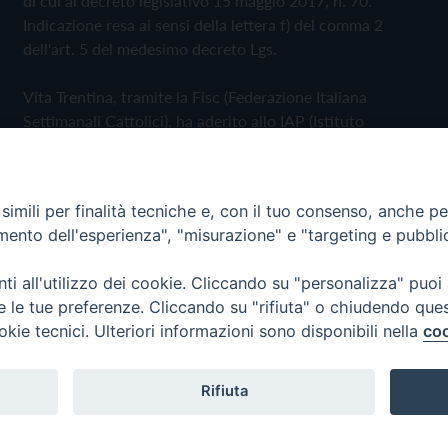
di cui al decreto legislativo 15 maggio 2017, n. 70.
Indicazione resa ai sensi della lettera f) del comma 2
dell'art. 5 del medesimo decreto Lgs.
Vita Trentina, tramite la Fisc (Federazione Italiana
Settimanali Cattolici), ha aderito allo IAP (Istituto
dell'Autodisciplina Pubblicitaria) accettando il Codice di
Autodisciplina della Comunicazione Commerciale
imili per finalità tecniche e, con il tuo consenso, anche per 
Privacy Policy
Cookie Policy
amento dell'esperienza", "misurazione" e "targeting e pubbli
i all'utilizzo dei cookie. Cliccando su "personalizza" puoi
 Trentina Editrice
re le tue preferenze. Cliccando su "rifiuta" o chiudendo que
okie tecnici. Ulteriori informazioni sono disponibili nella
coo
Rifiuta