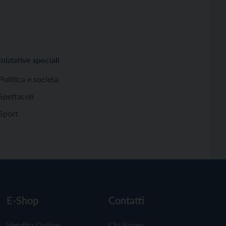
Iniziative speciali
Politica e società
Spettacoli
Sport
E-Shop
Contatti
Vendita Online
Chi Siamo