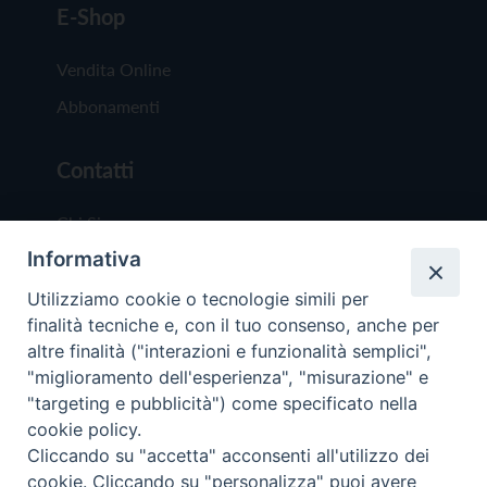
E-Shop
Vendita Online
Abbonamenti
Contatti
Chi Siamo
Informativa
Redazione
Scrivici
Utilizziamo cookie o tecnologie simili per
finalità tecniche e, con il tuo consenso, anche per
altre finalità ("interazioni e funzionalità semplici",
"miglioramento dell'esperienza", "misurazione" e
"targeting e pubblicità") come specificato nella
cookie policy.
Copyright © 2019 - Tutti i diritti riservati - Vit
Cliccando su "accetta" acconsenti all'utilizzo dei
Trentina Editrice
cookie. Cliccando su "personalizza" puoi avere