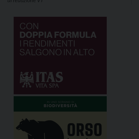
di
redazione VT