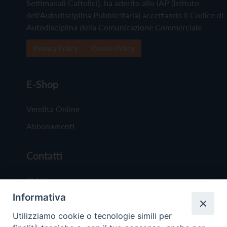
Settimanali Cattolici), ha aderito allo IAP (Istituto
dell'Autodisciplina Pubblicitaria) accettando il Codice di
Autodisciplina della Comunicazione Commerciale
Privacy Policy
Cookie Policy
E-Shop
Vendita Online
Abbonamenti
Contatti
Chi Siamo
Informativa
Redazione
Scrivici
Utilizziamo cookie o tecnologie simili per