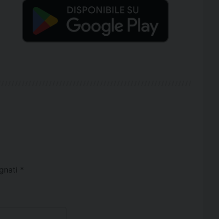
egnati
*