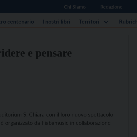
Chi Siamo
Redazione
stro centenario
I nostri libri
Territori
Rubric
ridere e pensare
uditorium S. Chiara con il loro nuovo spettacolo
 è organizzato da Fiabamusic in collaborazione