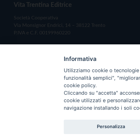
Vita Trentina Editrice
Società Cooperativa
Via Monsignor Endrici, 14 – 38122 Trento
P.IVA e C.F. 00199960220
Informativa
Utilizziamo cookie o tecnologie s
funzionalità semplici", "miglior
cookie policy.
Cliccando su "accetta" acconsent
Copyright © 2019 - Tutti i diritti riservati - Vita
cookie utilizzati e personalizza
navigazione installando i soli co
Privacy Policy
Personalizza