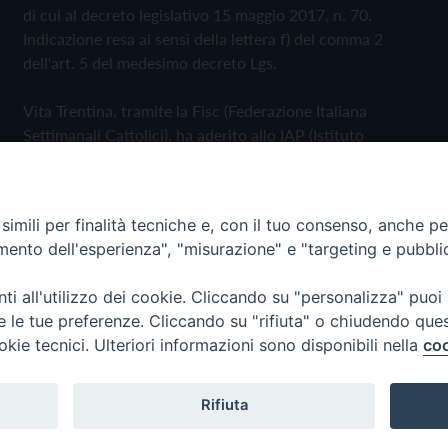
di cui al decreto legislativo 15 maggio 2017, n. 70.
Indicazione resa ai sensi della lettera f) del comma 2
dell'art. 5 del medesimo decreto Lgs.
Vita Trentina, tramite la Fisc (Federazione Italiana
Settimanali Cattolici), ha aderito allo IAP (Istituto
dell'Autodisciplina Pubblicitaria) accettando il Codice di
Autodisciplina della Comunicazione Commerciale
imili per finalità tecniche e, con il tuo consenso, anche per 
Privacy Policy
Cookie Policy
amento dell'esperienza", "misurazione" e "targeting e pubbli
i all'utilizzo dei cookie. Cliccando su "personalizza" puoi
 Trentina Editrice
re le tue preferenze. Cliccando su "rifiuta" o chiudendo que
okie tecnici. Ulteriori informazioni sono disponibili nella
coo
Rifiuta