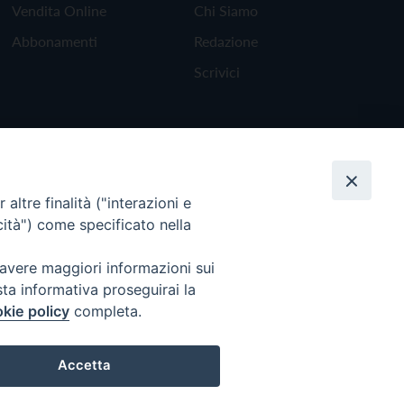
Vendita Online
Chi Siamo
Abbonamenti
Redazione
Scrivici
altre finalità ("interazioni e
cità") come specificato nella
 avere maggiori informazioni sui
sta informativa proseguirai la
kie policy
completa.
Torna all'inizio
Accetta