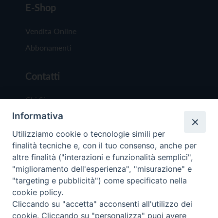
E-Shop
Vendita Online
Abbonamenti
Contatti
Chi Siamo
Informativa
Redazione
Scrivici
Utilizziamo cookie o tecnologie simili per
finalità tecniche e, con il tuo consenso, anche per
altre finalità ("interazioni e funzionalità semplici",
"miglioramento dell'esperienza", "misurazione" e
"targeting e pubblicità") come specificato nella
cookie policy.
Copyright © 2019 - Tutti i diritti riservati - Vit
Cliccando su "accetta" acconsenti all'utilizzo dei
Trentina Editrice
cookie. Cliccando su "personalizza" puoi avere