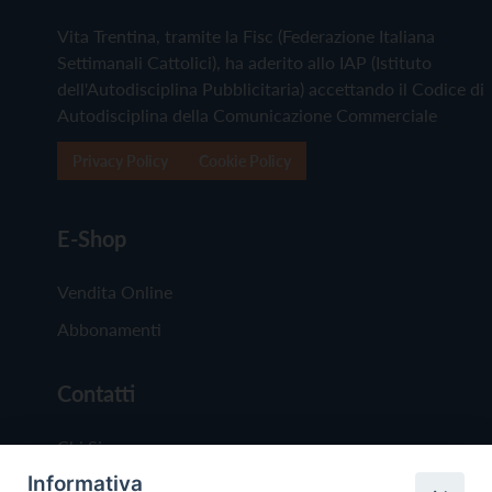
Vita Trentina, tramite la Fisc (Federazione Italiana
Settimanali Cattolici), ha aderito allo IAP (Istituto
dell'Autodisciplina Pubblicitaria) accettando il Codice di
Autodisciplina della Comunicazione Commerciale
Privacy Policy
Cookie Policy
E-Shop
Vendita Online
Abbonamenti
Contatti
Chi Siamo
Informativa
Redazione