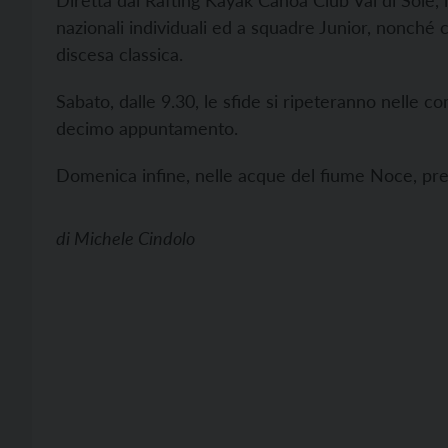
Diretta dal Rafting Kayak Canoa Club Val di Sole, l
nazionali individuali ed a squadre Junior, nonché c
discesa classica.
Sabato, dalle 9.30, le sfide si ripeteranno nelle co
decimo appuntamento.
Domenica infine, nelle acque del fiume Noce, pren
di
Michele Cindolo