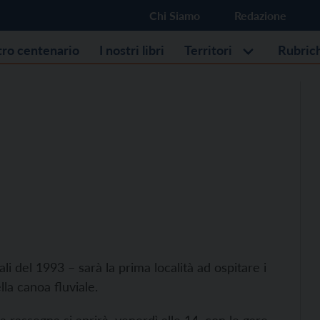
Chi Siamo
Redazione
stro centenario
I nostri libri
Territori
Rubric
i del 1993 – sarà la prima località ad ospitare i
lla canoa fluviale.