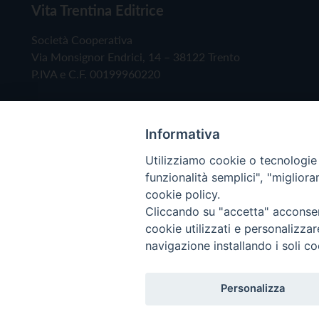
Vita Trentina Editrice
Società Cooperativa
Via Monsignor Endrici, 14 – 38122 Trento
P.IVA e C.F. 00199960220
Informativa
Utilizziamo cookie o tecnologie s
funzionalità semplici", "miglior
cookie policy.
Cliccando su "accetta" acconsent
Copyright © 2019 - Tutti i diritti riservati - Vita
cookie utilizzati e personalizza
navigazione installando i soli co
Privacy Policy
Personalizza