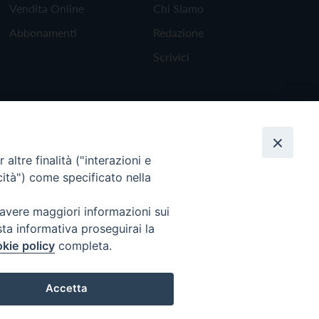
Vendita Online
Chi Siamo
Abbonamenti
Redazione
Scrivici
altre finalità ("interazioni e
cità") come specificato nella
 avere maggiori informazioni sui
sta informativa proseguirai la
kie policy
completa.
Torna all'inizio
Accetta