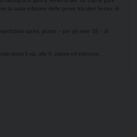
a rassegna si aprirà, venerdì alle 14, con le gare
on la nona edizione delle prove tricolori Senior di
mpetizioni sprint, giunte – per gli over 18 – al
deranno il via, alle 9, slalom ed extreme.