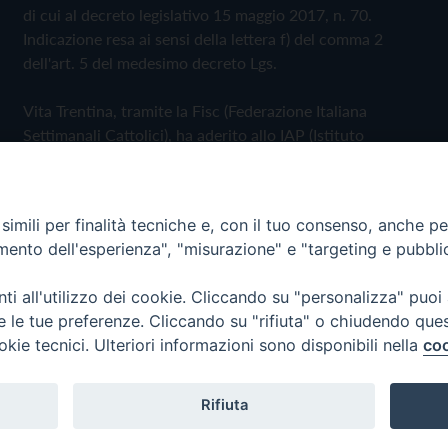
di cui al decreto legislativo 15 maggio 2017, n. 70.
Indicazione resa ai sensi della lettera f) del comma 2
dell'art. 5 del medesimo decreto Lgs.
Vita Trentina, tramite la Fisc (Federazione Italiana
Settimanali Cattolici), ha aderito allo IAP (Istituto
dell'Autodisciplina Pubblicitaria) accettando il Codice di
Autodisciplina della Comunicazione Commerciale
imili per finalità tecniche e, con il tuo consenso, anche per 
Privacy Policy
Cookie Policy
amento dell'esperienza", "misurazione" e "targeting e pubbli
i all'utilizzo dei cookie. Cliccando su "personalizza" puoi
 Trentina Editrice
re le tue preferenze. Cliccando su "rifiuta" o chiudendo que
okie tecnici. Ulteriori informazioni sono disponibili nella
coo
Rifiuta