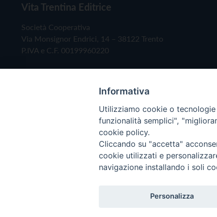
Vita Trentina Editrice
Società Cooperativa
Via Monsignor Endrici, 14 – 38122 Trento
P.IVA e C.F. 00199960220
Informativa
Utilizziamo cookie o tecnologie s
funzionalità semplici", "miglior
cookie policy.
Cliccando su "accetta" acconsent
Copyright © 2019 - Tutti i diritti riservati - Vita
cookie utilizzati e personalizza
navigazione installando i soli co
Privacy Policy
Personalizza