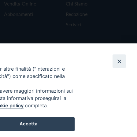
Vendita Online
Chi Siamo
Abbonamenti
Redazione
Scrivici
altre finalità ("interazioni e
cità") come specificato nella
 avere maggiori informazioni sui
sta informativa proseguirai la
kie policy
completa.
Torna all'inizio
Accetta