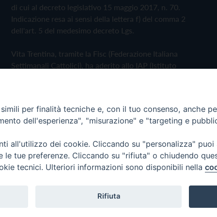
di cui al decreto legislativo 15 maggio 2017, n. 70.
Indicazione resa ai sensi della lettera f) del comma 2
dell'art. 5 del medesimo decreto Lgs.
Vita Trentina, tramite la Fisc (Federazione Italiana
Settimanali Cattolici), ha aderito allo IAP (Istituto
dell'Autodisciplina Pubblicitaria) accettando il Codice di
Autodisciplina della Comunicazione Commerciale
imili per finalità tecniche e, con il tuo consenso, anche per 
Privacy Policy
Cookie Policy
amento dell'esperienza", "misurazione" e "targeting e pubbli
i all'utilizzo dei cookie. Cliccando su "personalizza" puoi
 Trentina Editrice
re le tue preferenze. Cliccando su "rifiuta" o chiudendo que
okie tecnici. Ulteriori informazioni sono disponibili nella
coo
Rifiuta