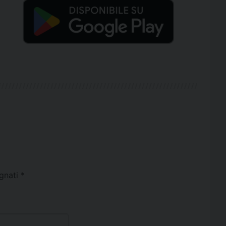
egnati
*