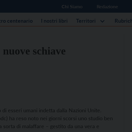
Chi Siamo
Redazione
stro centenario
I nostri libri
Territori
Rubric
e nuove schiave
co di esseri umani indetta dalla Nazioni Unite.
odc) ha reso noto nei giorni scorsi uno studio ben
a sorta di malaffare – gestito da una vera e