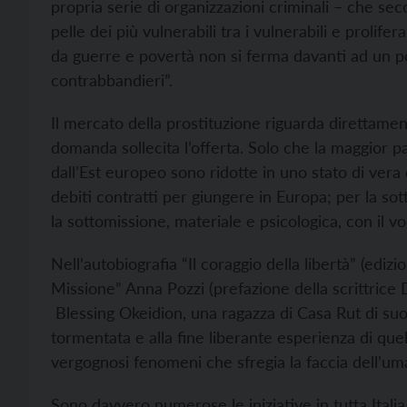
propria serie di organizzazioni criminali – che seco
pelle dei più vulnerabili tra i vulnerabili e prolif
da guerre e povertà non si ferma davanti ad un por
contrabbandieri”.
Il mercato della prostituzione riguarda direttamente 
domanda sollecita l’offerta. Solo che la maggior p
dall’Est europeo sono ridotte in uno stato di vera 
debiti contratti per giungere in Europa; per la so
la sottomissione, materiale e psicologica, con il 
Nell’autobiografia “Il coraggio della libertà” (edizi
Missione” Anna Pozzi (prefazione della scrittrice Da
Blessing Okeidion, una ragazza di Casa Rut di suo
tormentata e alla fine liberante esperienza di qu
vergognosi fenomeni che sfregia la faccia dell’uma
Sono davvero numerose le iniziative in tutta Itali