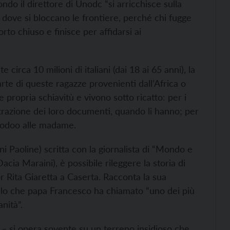
ndo il direttore di Unodc “si arricchisce sulla
era dove si bloccano le frontiere, perché chi fugge
to chiuso e finisce per affidarsi ai
circa 10 milioni di italiani (dai 18 ai 65 anni), la
arte di queste ragazze provenienti dall’Africa o
e propria schiavitù e vivono sotto ricatto: per i
ttrazione dei loro documenti, quando li hanno; per
voodoo alle madame.
oni Paoline) scritta con la giornalista di “Mondo e
cia Maraini), è possibile rileggere la storia di
r Rita Giaretta a Caserta. Racconta la sua
ello che papa Francesco ha chiamato “uno dei più
nità”.
a – si opera sovente su un terreno insidioso che