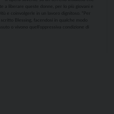
e a liberare queste donne, per lo più giovani e
tù e coinvolgerle in un lavoro dignitoso. “Per
a scritto Blessing, facendosi in qualche modo
suto o vivono quell’oppressiva condizione di