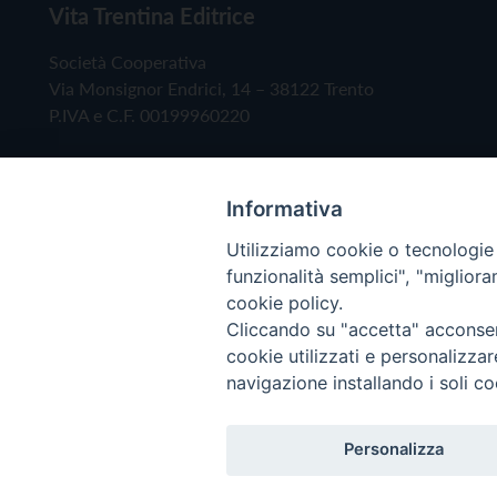
Vita Trentina Editrice
Società Cooperativa
Via Monsignor Endrici, 14 – 38122 Trento
P.IVA e C.F. 00199960220
Informativa
Utilizziamo cookie o tecnologie s
funzionalità semplici", "miglior
cookie policy.
Cliccando su "accetta" acconsent
Copyright © 2019 - Tutti i diritti riservati - Vita
cookie utilizzati e personalizza
navigazione installando i soli co
Privacy Policy
Personalizza