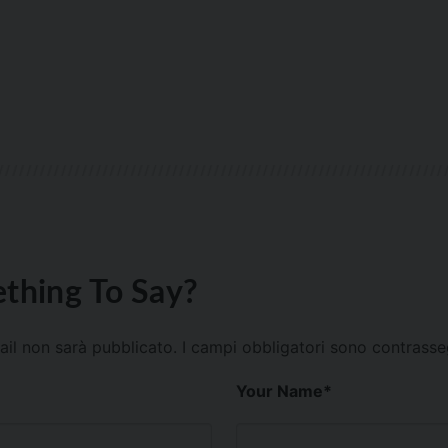
thing To Say?
mail non sarà pubblicato.
I campi obbligatori sono contrass
Your Name
*