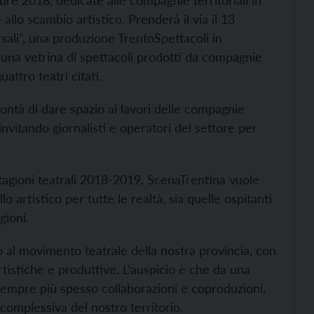
e 2018, dedicate alle compagnie territoriali in
llo scambio artistico. Prenderà il via il 13
sali”, una produzione TrentoSpettacoli in
una vetrina di spettacoli prodotti da compagnie
attro teatri citati.
lontà di dare spazio ai lavori delle compagnie
invitando giornalisti e operatori del settore per
stagioni teatrali 2018-2019, ScenaTrentina vuole
artistico per tutte le realtà, sia quelle ospitanti
gioni.
o al movimento teatrale della nostra provincia, con
artistiche e produttive. L’auspicio è che da una
empre più spesso collaborazioni e coproduzioni,
 complessiva del nostro territorio.