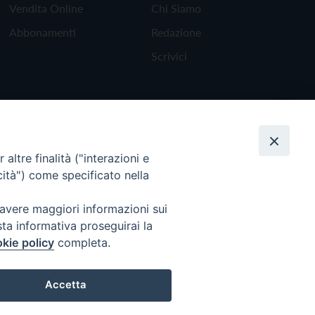
Vendita Online
Chi Siamo
Abbonamenti
Redazione
Scrivici
altre finalità ("interazioni e
cità") come specificato nella
 avere maggiori informazioni sui
sta informativa proseguirai la
kie policy
completa.
Torna all'inizio
Accetta