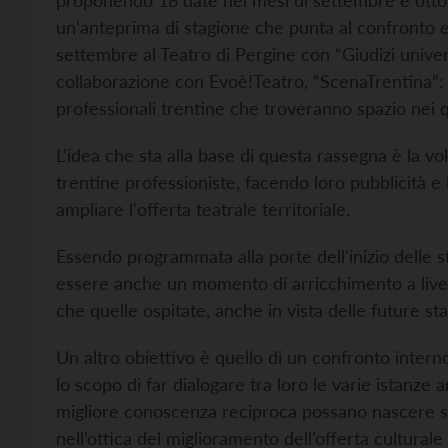
proponendo 18 date nei mesi di settembre e ottobr
un'anteprima di stagione che punta al confronto e a
settembre al Teatro di Pergine con “Giudizi univer
collaborazione con Evoè!Teatro, “ScenaTrentina”: 
professionali trentine che troveranno spazio nei qu
L'idea che sta alla base di questa rassegna è la vo
trentine professioniste, facendo loro pubblicità e 
ampliare l'offerta teatrale territoriale.
Essendo programmata alla porte dell'inizio delle 
essere anche un momento di arricchimento a livello 
che quelle ospitate, anche in vista delle future sta
Un altro obiettivo è quello di un confronto intern
lo scopo di far dialogare tra loro le varie istanze 
migliore conoscenza reciproca possano nascere s
nell’ottica del miglioramento dell’offerta culturale