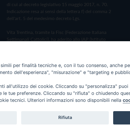
di cui al decreto legislativo 15 maggio 2017, n. 70.
Indicazione resa ai sensi della lettera f) del comma 2
dell'art. 5 del medesimo decreto Lgs.
Vita Trentina, tramite la Fisc (Federazione Italiana
Settimanali Cattolici), ha aderito allo IAP (Istituto
dell'Autodisciplina Pubblicitaria) accettando il Codice di
Autodisciplina della Comunicazione Commerciale
imili per finalità tecniche e, con il tuo consenso, anche per 
Privacy Policy
Cookie Policy
amento dell'esperienza", "misurazione" e "targeting e pubbli
i all'utilizzo dei cookie. Cliccando su "personalizza" puoi
 Trentina Editrice
re le tue preferenze. Cliccando su "rifiuta" o chiudendo que
okie tecnici. Ulteriori informazioni sono disponibili nella
coo
Rifiuta