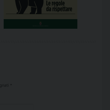
egnati
*