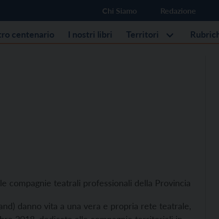
Chi Siamo
Redazione
stro centenario
I nostri libri
Territori
Rubric
e compagnie teatrali professionali della Provincia
and) danno vita a una vera e propria rete teatrale,