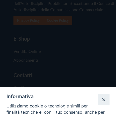
dell'Autodisciplina Pubblicitaria) accettando il Codice di
Autodisciplina della Comunicazione Commerciale
Privacy Policy
Cookie Policy
E-Shop
Vendita Online
Abbonamenti
Contatti
Chi Siamo
Informativa
Redazione
Scrivici
Utilizziamo cookie o tecnologie simili per
finalità tecniche e, con il tuo consenso, anche per