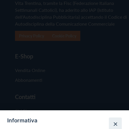
Vita Trentina, tramite la Fisc (Federazione Italiana
Settimanali Cattolici), ha aderito allo IAP (Istituto
dell'Autodisciplina Pubblicitaria) accettando il Codice di
Autodisciplina della Comunicazione Commerciale
Privacy Policy
Cookie Policy
E-Shop
Vendita Online
Abbonamenti
Contatti
Chi Siamo
Informativa
Redazione