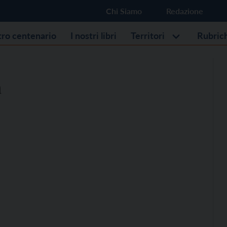
Chi Siamo
Redazione
stro centenario
I nostri libri
Territori
Rubric
a