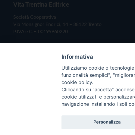
Vita Trentina Editrice
Società Cooperativa
Via Monsignor Endrici, 14 – 38122 Trento
P.IVA e C.F. 00199960220
Informativa
Utilizziamo cookie o tecnologie s
funzionalità semplici", "miglior
cookie policy.
Cliccando su "accetta" acconsent
Copyright © 2019 - Tutti i diritti riservati - Vita
cookie utilizzati e personalizza
navigazione installando i soli co
Privacy Policy
Personalizza