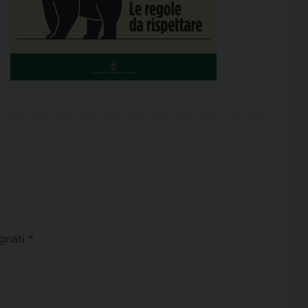
egnati
*