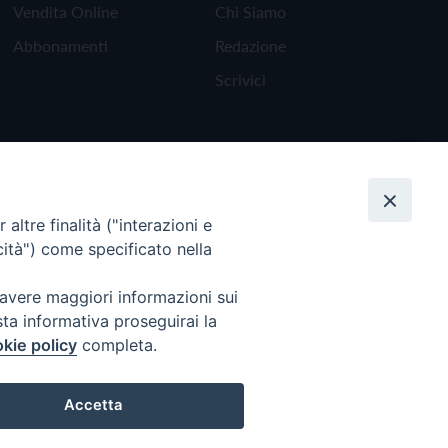
Vendita Online
Chi Siamo
Abbonamenti
Redazione
Scrivici
altre finalità ("interazioni e
cità") come specificato nella
 avere maggiori informazioni sui
sta informativa proseguirai la
kie policy
completa.
Torna all'inizio
Accetta