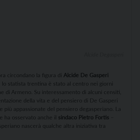
Alcide Degasperi
ora circondano la figura di
Alcide De Gasperi
lo statista trentina è stato al centro nei giorni
ne di Armeno. Su interessamento di alcuni censiti,
entazione della vita e del pensiero di De Gasperi
rte più appassionate del pensiero degasperiano. La
me ha osservato anche il
sindaco Pietro Fortis
–
eriano nascerà qualche altra iniziativa tra