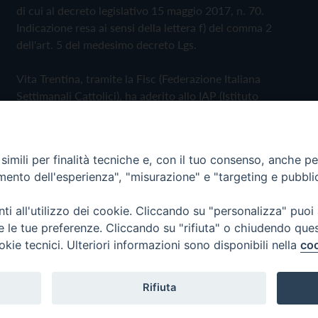
di cui al decreto legislativo 15 maggio 2017, n. 70.
Indicazione resa ai sensi della lettera f) del comma 2
dell'art. 5 del medesimo decreto Lgs.
Vita Trentina, tramite la Fisc (Federazione Italiana
Settimanali Cattolici), ha aderito allo IAP (Istituto
dell'Autodisciplina Pubblicitaria) accettando il Codice di
Autodisciplina della Comunicazione Commerciale
imili per finalità tecniche e, con il tuo consenso, anche per 
Privacy Policy
Cookie Policy
amento dell'esperienza", "misurazione" e "targeting e pubbli
i all'utilizzo dei cookie. Cliccando su "personalizza" puoi
 Trentina Editrice
re le tue preferenze. Cliccando su "rifiuta" o chiudendo que
okie tecnici. Ulteriori informazioni sono disponibili nella
coo
Rifiuta