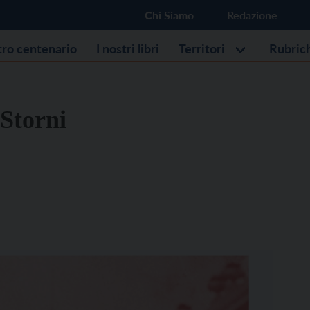
Chi Siamo
Redazione
stro centenario
I nostri libri
Territori
Rubric
 Storni