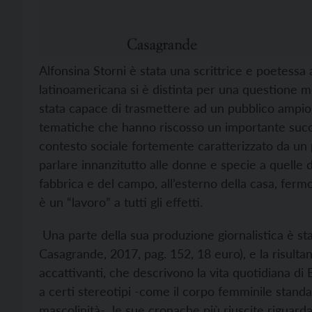
Alfonsina Storni è stata una scrittrice e poetessa 
latinoamericana si è distinta per una questione 
stata capace di trasmettere ad un pubblico ampio – a
tematiche che hanno riscosso un importante succes
contesto sociale fortemente caratterizzato da un
parlare innanzitutto alle donne e specie a quelle de
fabbrica e del campo, all’esterno della casa, ferm
è un “lavoro” a tutti gli effetti.
Una parte della sua produzione giornalistica è sta
Casagrande, 2017, pag. 152, 18 euro), e la risulta
accattivanti, che descrivono la vita quotidiana di 
a certi stereotipi -come il corpo femminile standa
mascolinità- le sue cronache più riuscite riguarda