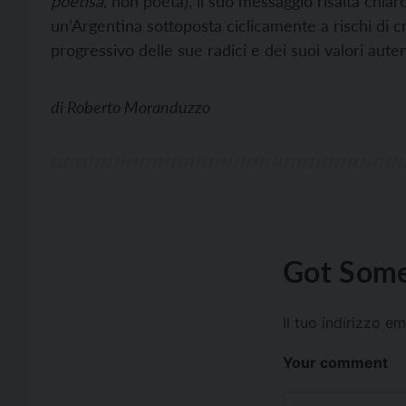
poetisa
, non poeta), il suo messaggio risalta chia
un’Argentina sottoposta ciclicamente a rischi di 
progressivo delle sue radici e dei suoi valori aut
di
Roberto Moranduzzo
Got Some
Il tuo indirizzo e
Your comment