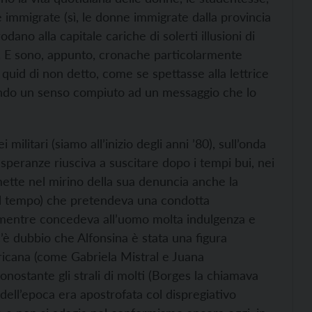
 le immigrate (sì, le donne immigrate dalla provincia
no alla capitale cariche di solerti illusioni di
a). E sono, appunto, cronache particolarmente
 quid di non detto, come se spettasse alla lettrice
 dando un senso compiuto ad un messaggio che lo
militari (siamo all’inizio degli anni ’80), sull’onda
 speranze riusciva a suscitare dopo i tempi bui, nei
mette nel mirino della sua denuncia anche la
uel tempo) che pretendeva una condotta
 mentre concedeva all’uomo molta indulgenza e
c’è dubbio che Alfonsina è stata una figura
ricana (come Gabriela Mistral e Juana
nostante gli strali di molti (Borges la chiamava
i dell’epoca era apostrofata col dispregiativo