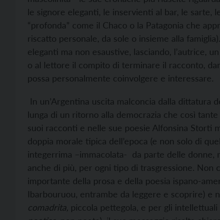
le signore eleganti, le inservienti al bar, le sarte,
“profonda” come il Chaco o la Patagonia che approda
riscatto personale, da sole o insieme alla famigli
eleganti ma non esaustive, lasciando, l’autrice, un
o al lettore il compito di terminare il racconto,
possa personalmente coinvolgere e interessare.
In un’Argentina uscita malconcia dalla dittatura dei 
lunga di un ritorno alla democrazia che così tante
suoi racconti e nelle sue poesie Alfonsina Storti 
doppia morale tipica dell’epoca (e non solo di q
integerrima –immacolata- da parte delle donne,
anche di più, per ogni tipo di trasgressione. Non 
importante della prosa e della poesia ispano-ame
Ibarbouruou, entrambe da leggere e scoprire) e no
comadrita,
piccola pettegola, e per gli intellettual