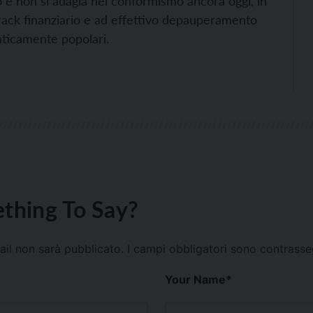
ro e non si adagia nel conformismo ancora oggi, in
crack finanziario e ad effettivo depauperamento
enticamente popolari.
thing To Say?
mail non sarà pubblicato.
I campi obbligatori sono contrass
Your Name
*