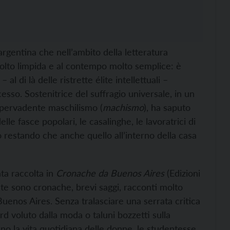
argentina che nell’ambito della letteratura
molto limpida e al contempo molto semplice: è
l di là delle ristrette élite intellettuali –
so. Sostenitrice del suffragio universale, in un
 pervadente maschilismo (
machismo
), ha saputo
lle fasce popolari, le casalinghe, le lavoratrici di
o restando che anche quello all’interno della casa
ta raccolta in
Cronache da Buenos Aires
(Edizioni
nte sono cronache, brevi saggi, racconti molto
Buenos Aires. Senza tralasciare una serrata critica
rd voluto dalla moda o taluni bozzetti sulla
no la vita quotidiana delle donne, le studentesse,