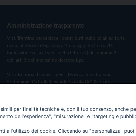
Amministrazione trasparente
Vita Trentina percepisce i contributi pubblici all'editoria
di cui al decreto legislativo 15 maggio 2017, n. 70.
Indicazione resa ai sensi della lettera f) del comma 2
dell'art. 5 del medesimo decreto Lgs.
Vita Trentina, tramite la Fisc (Federazione Italiana
Settimanali Cattolici), ha aderito allo IAP (Istituto
dell'Autodisciplina Pubblicitaria) accettando il Codice di
Autodisciplina della Comunicazione Commerciale
imili per finalità tecniche e, con il tuo consenso, anche per 
Privacy Policy
Cookie Policy
amento dell'esperienza", "misurazione" e "targeting e pubbli
i all'utilizzo dei cookie. Cliccando su "personalizza" puoi