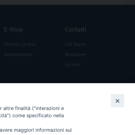
E-Shop
Contatti
Vendita Online
Chi Siamo
Abbonamenti
Redazione
Scrivici
altre finalità ("interazioni e
cità") come specificato nella
 avere maggiori informazioni sui