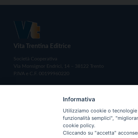
Vita Trentina Editrice
Società Cooperativa
Via Monsignor Endrici, 14 – 38122 Trento
P.IVA e C.F. 00199960220
Informativa
Utilizziamo cookie o tecnologie s
funzionalità semplici", "miglior
cookie policy.
Cliccando su "accetta" acconsent