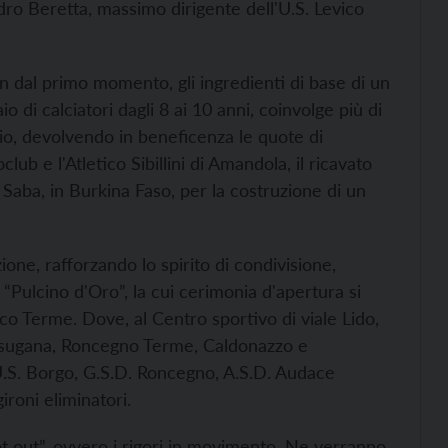
ndro Beretta, massimo dirigente dell'U.S. Levico
fin dal primo momento, gli ingredienti di base di un
o di calciatori dagli 8 ai 10 anni, coinvolge più di
rio, devolvendo in beneficenza le quote di
ub e l'Atletico Sibillini di Amandola, il ricavato
Saba, in Burkina Faso, per la costruzione di un
ione, rafforzando lo spirito di condivisione,
 “Pulcino d'Oro”, la cui cerimonia d'apertura si
vico Terme. Dove, al Centro sportivo di viale Lido,
Valsugana, Roncegno Terme, Caldonazzo e
 U.S. Borgo, G.S.D. Roncegno, A.S.D. Audace
ironi eliminatori.
hoot out”, ovvero i rigori in movimento. Ne verranno