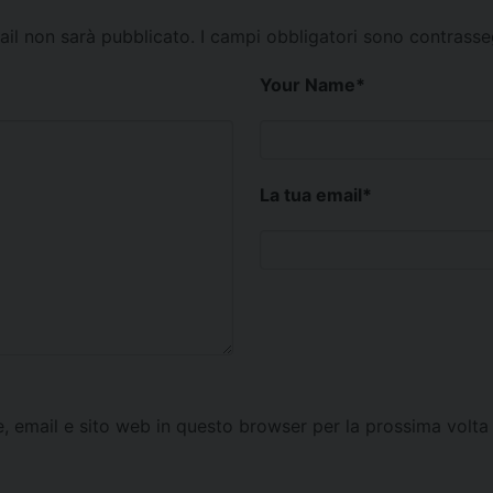
mail non sarà pubblicato.
I campi obbligatori sono contrass
Your Name
*
La tua email
*
e, email e sito web in questo browser per la prossima vol