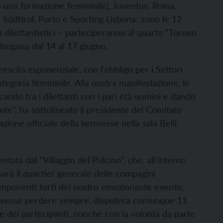
n una formazione femminile), Juventus, Roma,
Südtirol, Porto e Sporting Lisbona: sono le 12
 dilettantistici – parteciperanno al quarto “Torneo
lsugana dal 14 al 17 giugno.
escita esponenziale, con l'obbligo per i Settori
ategoria femminile. Alla nostra manifestazione, le
ando tra i dilettanti con i pari età uomini e dando
te”, ha sottolineato il presidente del Comitato
ione ufficiale della kermesse nella sala Belli
tata dal “Villaggio del Pulcino”, che, all'interno
sarà il quartier generale delle compagini
 componenti forti del nostro emozionante evento,
i dovesse perdere sempre, disputerà comunque 11
ie dei partecipanti, nonché con la volontà da parte