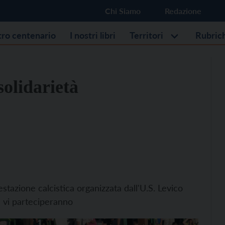
Chi Siamo
Redazione
stro centenario
I nostri libri
Territori
Rubric
olidarietà
stazione calcistica organizzata dall'U.S. Levico
he vi parteciperanno