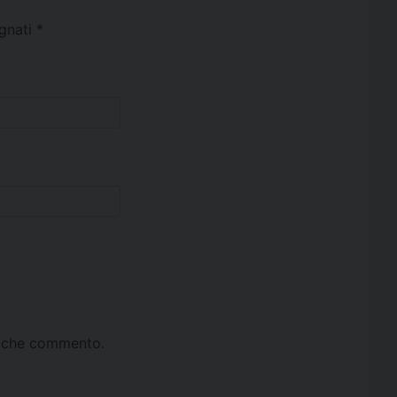
egnati
*
ta che commento.