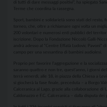
di tutti di dare messaggi positivi”, ha spiegato Sa
Terme che coordina la rassegna.
Sport, bambini e solidarietà sono stati del resto, 
torneo, che, oltre a richiamare ogni volta un migliai
200 volontari e numerosi enti pubblici del territo
iscrizione. Dopo la Fondazione Niccolò Galli-Niccocl
andrà adesso al “Centre Effatà Ludovic Pavoni” di 
campo per una sessantina di bambini audiolesi.
Proprio per favorire l'aggregazione e la socializzaz
saranno quattro e non tre, quest'anno, i giorni del
terrà venerdì, alle 18, in piazza della Chiesa a Le
si giocherà la fase finale, preceduta – a Borgo 
Calceranica al Lago, grazie alla collaborazione di
Caldonazzo e F.C. Calceranica – dalla disputa dei g
In tutti i 336 incontri previsti si tireranno gli “s