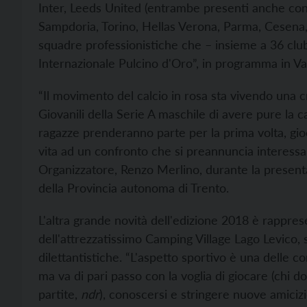
Inter, Leeds United (entrambe presenti anche co
Sampdoria, Torino, Hellas Verona, Parma, Cesena, 
squadre professionistiche che – insieme a 36 club
Internazionale Pulcino d'Oro”, in programma in Va
“Il movimento del calcio in rosa sta vivendo una cr
Giovanili della Serie A maschile di avere pure la c
ragazze prenderanno parte per la prima volta, gioc
vita ad un confronto che si preannuncia interessan
Organizzatore, Renzo Merlino, durante la presentaz
della Provincia autonoma di Trento.
L'altra grande novità dell'edizione 2018 è rappresen
dell'attrezzatissimo Camping Village Lago Levico, 
dilettantistiche. “L'aspetto sportivo è una delle
ma va di pari passo con la voglia di giocare (ch
partite,
ndr
), conoscersi e stringere nuove amiciz